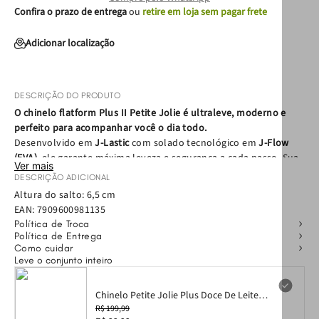
Confira o prazo de entrega
ou
retire em loja sem pagar frete
Adicionar localização
DESCRIÇÃO DO PRODUTO
O chinelo flatform Plus II Petite Jolie é ultraleve, moderno e
perfeito para acompanhar você o dia todo.
Desenvolvido em
J-Lastic
com solado tecnológico em
J-Flow
(EVA)
, ele garante máxima leveza e segurança a cada passo. Sua
Ver mais
tira larga e estruturada
proporciona ajuste perfeito, enquanto o
DESCRIÇÃO ADICIONAL
acabamento brilhoso
adiciona o toque fashionista que você
Altura do salto: 6,5 cm
procura.
EAN:
7909600981135
Política de Troca
Por que escolher o Plus II?
Política de Entrega
Como cuidar
Leve o conjunto inteiro
• Solado Flatform:
Altura ideal com conforto anatômico.
• Tecnologia J-Flow:
Solado em EVA que não pesa nos pés.
• Material J-Lastic:
Durável, resistente e muito fácil de limpar.
Chinelo Petite Jolie Plus Doce De Leite
• Versatilidade:
Ideal para o dia a dia, praia ou momentos de
PJ7350 39-0
R$ 199,99