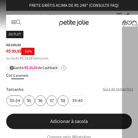
FRETE GRÁTIS ACIMA DE R$ 249* (CONSULTE FAQ)
Calçados
Chinelos
Chinelo Petite Jolie Plus Doce De Leite PJ7350
Chinelo Petite Jolie Plus Doce De Leite PJ7350
0
OUTLET
R$
199
,
99
R$
99
,
99
-
50%
ou
5
x de
R$
19
,
99
sem juros
Ganhe
R$ 20,00
de Cashback
Cor:
Caramelo
Tamanho
Guia de tamanhos
33-34
35
36
37
38
39-40
Adicionar à sacola
Compre pelo WhatsApp