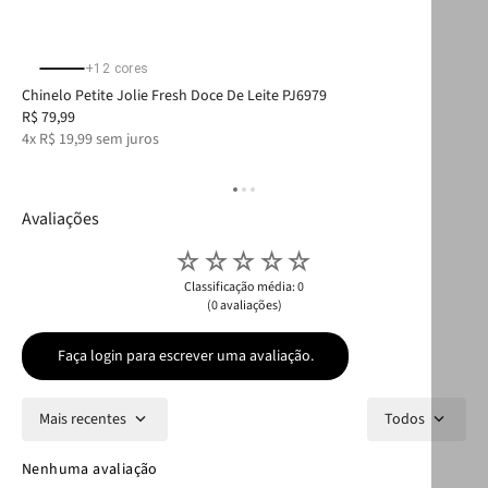
+
12
cores
Chinelo Petite Jolie Fresh Doce De Leite PJ6979
Chi
R$
79
,
99
R$
4
x
R$
19
,
99
sem juros
2
x
Avaliações
☆
☆
☆
☆
☆
Classificação média: 0
(0 avaliações)
Faça login para escrever uma avaliação.
Mais recentes
Todos
Nenhuma avaliação