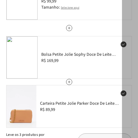
R$ 99,99
lazer.
Tamanho:
Selecione aqui
Bolsa Petite Jolie Sophy Doce De Leite
PJ10980
R$ 169,99
Carteira Petite Jolie Parker Doce De Leite
PJ20300
R$ 89,99
Leve
os
3
produtos
por