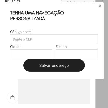
R$ 459,97
Selecione o tamanho
R$ 359,97
TENHA UMA NAVEGAÇÃO
PERSONALIZADA
Produtos Sugeridos
Código postal
Cidade
Estado
Salvar endereço