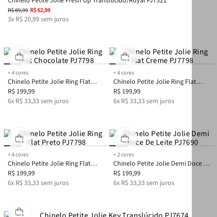
Chinelo Petite Jolie Fresh Up Translúcido/Royal PJ7321
R$
89
,
99
R$
62
,
99
3
x
R$
20
,
99
sem juros
+
4
cores
+
4
cores
Chinelo Petite Jolie Ring Flat
Chinelo Petite Jolie Ring Flat
Chocolate PJ7798
R$
199
,
99
Creme PJ7798
R$
199
,
99
6
x
R$
33
,
33
sem juros
6
x
R$
33
,
33
sem juros
+
4
cores
+
2
cores
Chinelo Petite Jolie Ring Flat
Chinelo Petite Jolie Demi Doce De
Preto PJ7798
R$
199
,
99
Leite PJ7690
R$
199
,
99
6
x
R$
33
,
33
sem juros
6
x
R$
33
,
33
sem juros