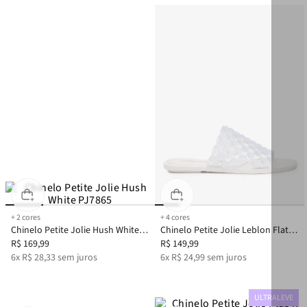
+
2
cores
+
4
cores
Chinelo Petite Jolie Hush White
Chinelo Petite Jolie Leblon Flat
PJ7865
R$
169
,
99
Translúcido/White PJ7863
R$
149
,
99
6
x
R$
28
,
33
sem juros
6
x
R$
24
,
99
sem juros
ULTRALEVE