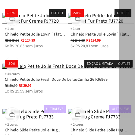
-
50%
OUTLET
-
50%
OUTLET
+
1
cor
+
1
cor
Chinelo Petite Jolie Lovin´ Flat
Chinelo Petite Jolie Lovin´ Flat
Fur Creme PJ7720
Fur Preto PJ7720
R$
249
,
99
R$
124
,
99
R$
249
,
99
R$
124
,
99
6
x
R$
20
,
83
sem juros
6
x
R$
20
,
83
sem juros
-
50%
EDIÇÃO LIMITADA
OUTLET
+
44
cores
Chinelo Petite Jolie Fresh Doce De Leite/Cunhã 26 PJ6969
R$
59
,
99
R$
29
,
99
1
x
R$
29
,
99
sem juros
ULTRALEVE
ULTRALEVE
+
2
cores
+
2
cores
Chinelo Slide Petite Jolie Hug
Chinelo Slide Petite Jolie Hug