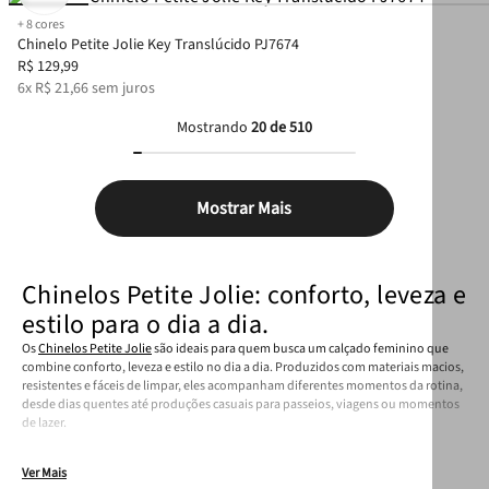
+
8
cores
Chinelo Petite Jolie Key Translúcido PJ7674
R$
129
,
99
6
x
R$
21
,
66
sem juros
Mostrando
20 de 510
Mostrar Mais
Chinelos Petite Jolie: conforto, leveza e
estilo para o dia a dia.
Os
Chinelos Petite Jolie
são ideais para quem busca um calçado feminino que
combine conforto, leveza e estilo no dia a dia. Produzidos com materiais macios,
resistentes e fáceis de limpar, eles acompanham diferentes momentos da rotina,
desde dias quentes até produções casuais para passeios, viagens ou momentos
de lazer.
Ver Mais