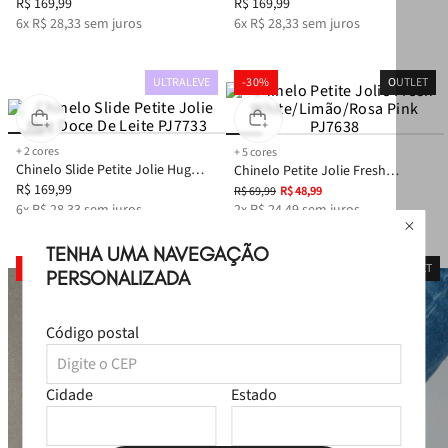
Preto PJ7733
R$
169
,
99
Creme PJ7733
R$
169
,
99
6
x
R$
28
,
33
sem juros
6
x
R$
28
,
33
sem juros
ULTRALEVE
-
30%
OUTLET
+
2
cores
+
5
cores
Chinelo Slide Petite Jolie Hug
Chinelo Petite Jolie Fresh
Doce De Leite PJ7733
R$
169
,
99
White/Limão/Rosa Pink PJ7638
R$
69
,
99
R$
48
,
99
6
x
R$
28
,
33
sem juros
2
x
R$
24
,
49
sem juros
TENHA UMA NAVEGAÇÃO
-
30%
OUTLET
PERSONALIZADA
Código postal
Cidade
Estado