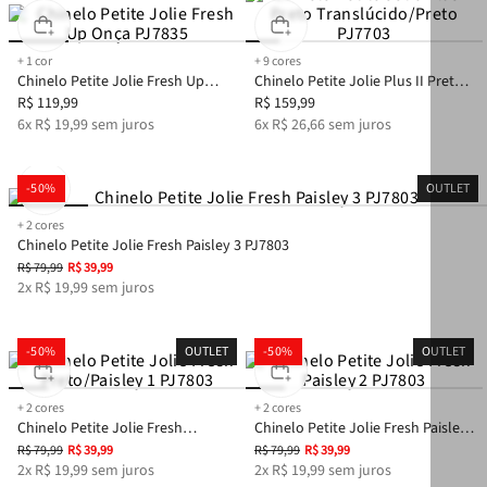
+
1
cor
+
9
cores
Chinelo Petite Jolie Fresh Up
Chinelo Petite Jolie Plus II Preto
Onça PJ7835
R$
119
,
99
Translúcido/Preto PJ7703
R$
159
,
99
6
x
R$
19
,
99
sem juros
6
x
R$
26
,
66
sem juros
-
50%
OUTLET
+
2
cores
Chinelo Petite Jolie Fresh Paisley 3 PJ7803
R$
79
,
99
R$
39
,
99
2
x
R$
19
,
99
sem juros
-
50%
OUTLET
-
50%
OUTLET
+
2
cores
+
2
cores
Chinelo Petite Jolie Fresh
Chinelo Petite Jolie Fresh Paisley
Preto/Paisley 1 PJ7803
2 PJ7803
R$
79
,
99
R$
39
,
99
R$
79
,
99
R$
39
,
99
2
x
R$
19
,
99
sem juros
2
x
R$
19
,
99
sem juros