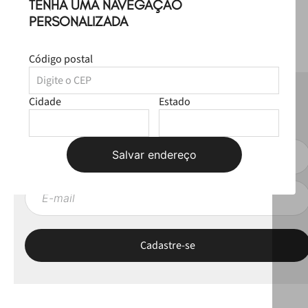
TENHA UMA NAVEGAÇÃO
PERSONALIZADA
Código postal
NEWSLETTER
Cidade
Estado
Fique por dentro das novas coleções, lives e novidades esclusivas!
Salvar endereço