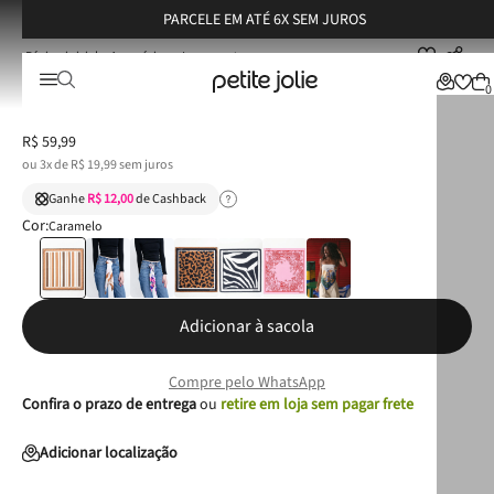
PARCELE EM ATÉ 6X SEM JUROS
Acessórios
Lenços
Lenço Petite Jolie Listras Doce De Leite PJ20085
Lenço Petite Jolie Listras Doce De Leite PJ20085
0
R$
59
,
99
ou
3
x de
R$
19
,
99
sem juros
Ganhe
R$ 12,00
de Cashback
Cor:
Caramelo
Adicionar à sacola
Compre pelo WhatsApp
Confira o prazo de entrega
ou
retire em loja sem pagar frete
Adicionar localização