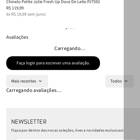
Chinelo Petite Jolie Fresh Up Doce De Leite PJ7592
Bol
R$
119
,
99
R$
6
x
R$
19
,
99
sem juros
7
x
Avaliações
Carregando…
Faça login para escrever uma avaliação.
Mais recentes
Todos
Carregando avaliações…
NEWSLETTER
Fique por dentro das novas coleções, lives e novidades esclusivas!