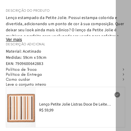
DESCRIÇÃO DO PRODUTO
Lenço estampado da Petite Jolie. Possui estampa colorida e
divertida, adicionando um ponto de cor à sua composição. Quer
deixar seu look ainda mais icônico? O lenço da Petite Jolie é
multiuso e perfeito para você: pode ser usado para enfeitar a
Ver mais
bolsa, seu pescoço, cabelo, cintura e muito mais. Aposte!
DESCRIÇÃO ADICIONAL
Material: Acetinado
Medidas: 59cm x 59cm
EAN:
7909600642883
Política de Troca
Política de Entrega
Como cuidar
Leve o conjunto inteiro
Lenço Petite Jolie Listras Doce De Leite
PJ20085
R$ 59,99