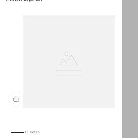
+
5
cores