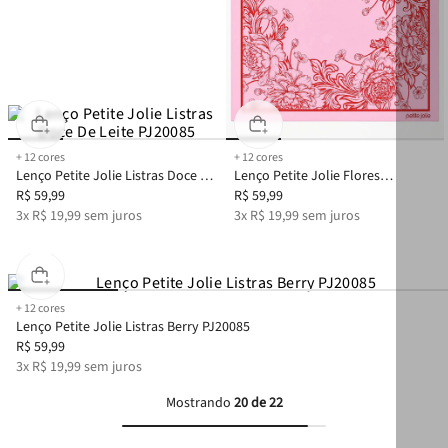
+
12
cores
+
12
cores
Lenço Petite Jolie Listras Doce De
Lenço Petite Jolie Flores
Leite PJ20085
R$
59
,
99
Chiclete/Tomate PJ20085
R$
59
,
99
3
x
R$
19
,
99
sem juros
3
x
R$
19
,
99
sem juros
+
12
cores
Lenço Petite Jolie Listras Berry PJ20085
R$
59
,
99
3
x
R$
19
,
99
sem juros
Mostrando
20 de 22