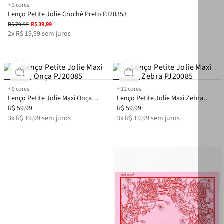
+
3
cores
Lenço Petite Jolie Crochê Preto PJ20353
R$
79
,
99
R$
39
,
99
2
x
R$
19
,
99
sem juros
+
9
cores
+
12
cores
Lenço Petite Jolie Maxi Onça
Lenço Petite Jolie Maxi Zebra
PJ20085
R$
59
,
99
PJ20085
R$
59
,
99
3
x
R$
19
,
99
sem juros
3
x
R$
19
,
99
sem juros