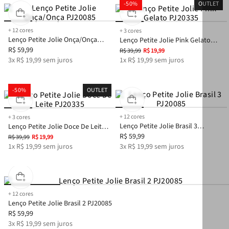
-
50%
OUTLET
+
12
cores
+
3
cores
Lenço Petite Jolie Onça/Onça
Lenço Petite Jolie Pink Gelato
PJ20085
R$
59
,
99
PJ20335
R$
39
,
99
R$
19
,
99
3
x
R$
19
,
99
sem juros
1
x
R$
19
,
99
sem juros
-
50%
OUTLET
+
12
cores
+
3
cores
Lenço Petite Jolie Brasil 3
Lenço Petite Jolie Doce De Leite
PJ20085
R$
59
,
99
PJ20335
R$
39
,
99
R$
19
,
99
1
x
R$
19
,
99
sem juros
3
x
R$
19
,
99
sem juros
+
12
cores
Lenço Petite Jolie Brasil 2 PJ20085
R$
59
,
99
3
x
R$
19
,
99
sem juros