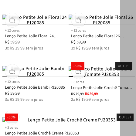
+
12
cores
+
12
cores
Lenço Petite Jolie Floral 24
Lenço Petite Jolie Floral 26
PJ20085
R$
59
,
99
PJ20085
R$
59
,
99
3
x
R$
19
,
99
sem juros
3
x
R$
19
,
99
sem juros
-
50%
OUTLET
+
12
cores
+
3
cores
Lenço Petite Jolie Bambi PJ20085
Lenço Petite Jolie Crochê Tomate
R$
59
,
99
PJ20353
R$
79
,
99
R$
39
,
99
3
x
R$
19
,
99
sem juros
2
x
R$
19
,
99
sem juros
-
50%
OUTLET
+
3
cores
Lenço Petite Jolie Crochê Creme PJ20353