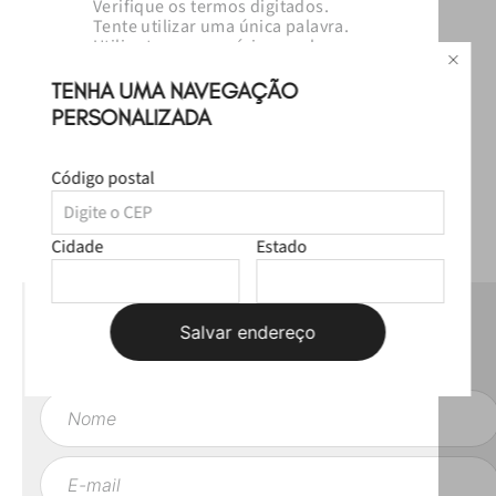
Verifique os termos digitados.
Tente utilizar uma única palavra.
Utilize termos genéricos na busca.
Tente utilizar sinônimos do termo
desejado.
TENHA UMA NAVEGAÇÃO
PERSONALIZADA
Código postal
Cidade
Estado
NEWSLETTER
Salvar endereço
Fique por dentro das novas coleções, lives e novidades esclusivas!