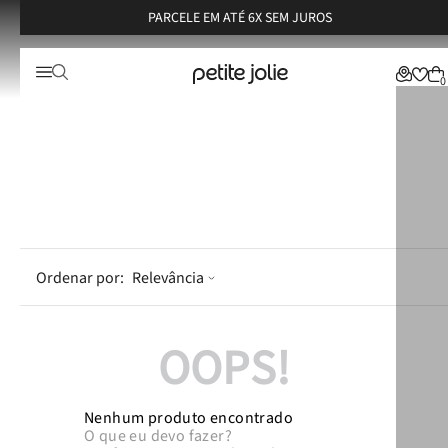
PARCELE EM ATÉ 6X SEM JUROS
0
Relevância
OOPS!
Nenhum produto encontrado
O que eu devo fazer?