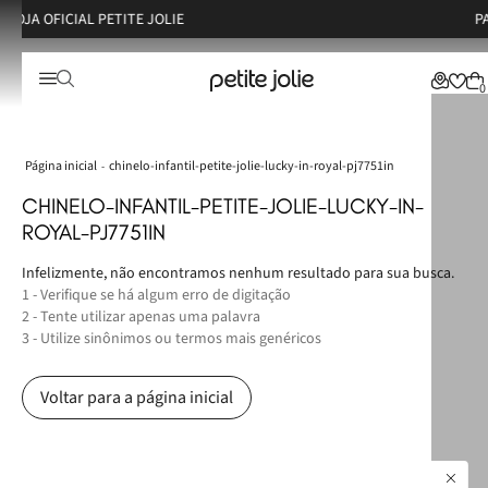
TE JOLIE
PARCELE EM ATÉ 6X S
0
chinelo-infantil-petite-jolie-lucky-in-royal-pj7751in
CHINELO-INFANTIL-PETITE-JOLIE-LUCKY-IN-
ROYAL-PJ7751IN
Infelizmente, não encontramos nenhum resultado para sua busca.
1 - Verifique se há algum erro de digitação
2 - Tente utilizar apenas uma palavra
3 - Utilize sinônimos ou termos mais genéricos
Voltar para a página inicial