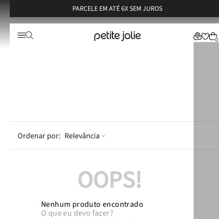
PARCELE EM ATÉ 6X SEM JUROS
0
Relevância
OOPS!
Nenhum produto encontrado
O que eu devo fazer?