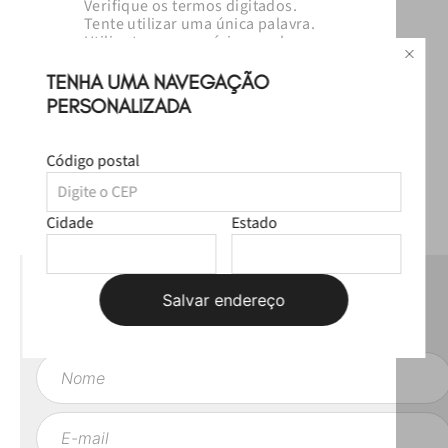
Verifique os termos digitados.
Tente utilizar uma única palavra.
Utilize termos genéricos na busca.
Tente utilizar sinônimos do termo
desejado.
TENHA UMA NAVEGAÇÃO
PERSONALIZADA
Código postal
Cidade
Estado
NEWSLETTER
Salvar endereço
Fique por dentro das novas coleções, lives e novidades esclusivas!