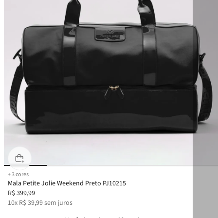
+
3
cores
Mala Petite Jolie Weekend Preto PJ10215
R$
399
,
99
10
x
R$
39
,
99
sem juros