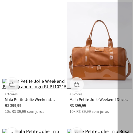
+
3
cores
+
3
cores
Mala Petite Jolie Weekend
Mala Petite Jolie Weekend Doce
Preto/Branco Logo PJ PJ10215
R$
399
,
99
De Leite PJ10215
R$
399
,
99
10
x
R$
39
,
99
sem juros
10
x
R$
39
,
99
sem juros