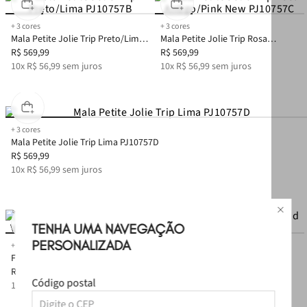
+
3
cores
+
3
cores
Mala Petite Jolie Trip Preto/Lima
Mala Petite Jolie Trip Rosa
PJ10757B
R$
569
,
99
Antigo/Pink New PJ10757C
R$
569
,
99
10
x
R$
56
,
99
sem juros
10
x
R$
56
,
99
sem juros
+
3
cores
Mala Petite Jolie Trip Lima PJ10757D
R$
569
,
99
10
x
R$
56
,
99
sem juros
TENHA UMA NAVEGAÇÃO
PERSONALIZADA
+
1
cor
+
3
cores
Frasqueira Petite Jolie Voyage
Mala Petite Jolie Weekend
Preto/Lima PJ11049B
R$
289
,
99
Onça/Preto PJ10215
R$
399
,
99
Código postal
10
x
R$
28
,
99
sem juros
10
x
R$
39
,
99
sem juros