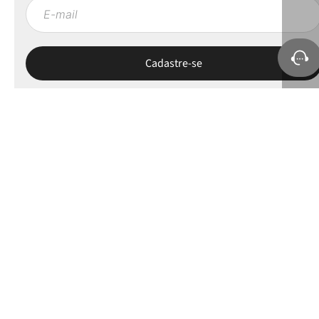
Sobre a Petite Jolie
Ajuda e Suporte
Políticas
Minha Conta
Selos e apoios