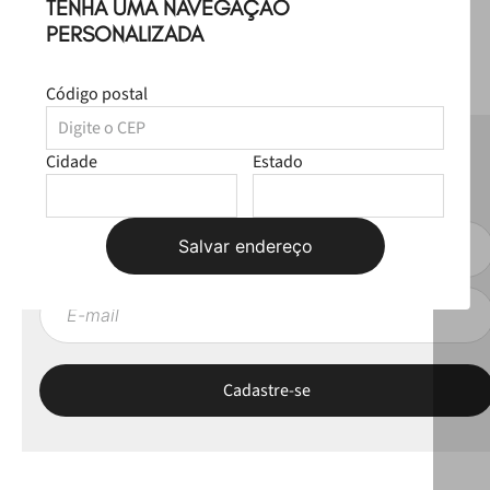
TENHA UMA NAVEGAÇÃO
PERSONALIZADA
Código postal
NEWSLETTER
Cidade
Estado
Fique por dentro das novas coleções, lives e novidades esclusivas!
Salvar endereço