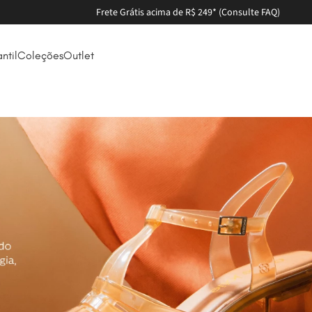
Frete Grátis acima de R$ 249* (Consulte FAQ)
antil
Coleções
Outlet