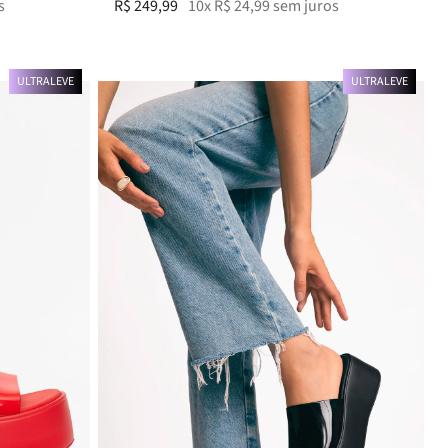
s
PJ11422
R$
249
,
99
10
x
R$
24
,
99
sem juros
ULTRALEVE
ULTRALEVE