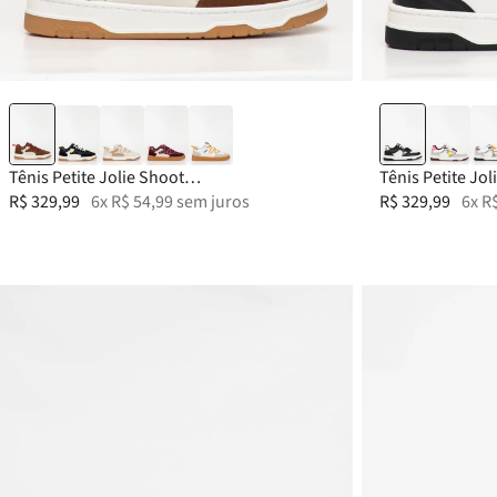
33-34
35
36
37
33-34
38
Tênis Petite Jolie Shoot
Tênis Petite Jo
Chocolate/White/Avela Light PJ7754
R$
329
,
99
6
x
R$
54
,
99
sem juros
R$
329
,
99
6
x
R