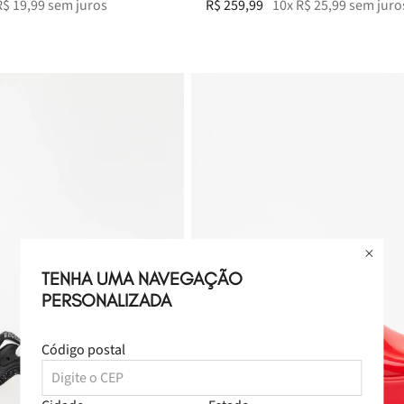
R$
19
,
99
sem juros
R$
259
,
99
10
x
R$
25
,
99
sem juro
TENHA UMA NAVEGAÇÃO
PERSONALIZADA
Código postal