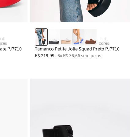
36
37
33-34
39-40
35
36
37
+
3
+
3
ores
cores
ate PJ7710
Tamanco Petite Jolie Squad Preto PJ7710
R$
219
,
99
6
x
R$
36
,
66
sem juros