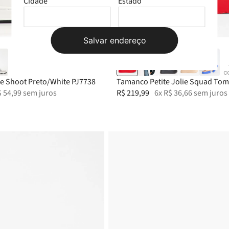
Cidade
Estado
35
39-40
36
37
33-34
38
35
39-40
Salvar endereço
c
lie Shoot Preto/White PJ7738
Tamanco Petite Jolie Squad Tom
$
54
,
99
sem juros
R$
219
,
99
6
x
R$
36
,
66
sem juros