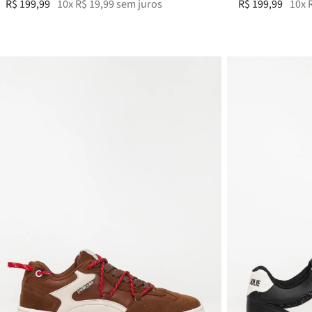
R$
199
,
99
10
x
R$
19
,
99
sem juros
R$
199
,
99
10
x