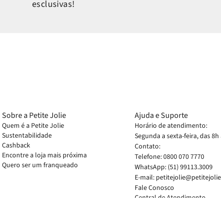
esclusivas!
Sobre a Petite Jolie
Ajuda e Suporte
Quem é a Petite Jolie
Horário de atendimento:
Sustentabilidade
Segunda a sexta-feira, das 8h
Cashback
Contato:
Encontre a loja mais próxima
Telefone: 0800 070 7770
Quero ser um franqueado
WhatsApp: (51) 99113.3009
E-mail: petitejolie@petitejoli
Fale Conosco
Central de Atendimento
Perguntas Frequentes