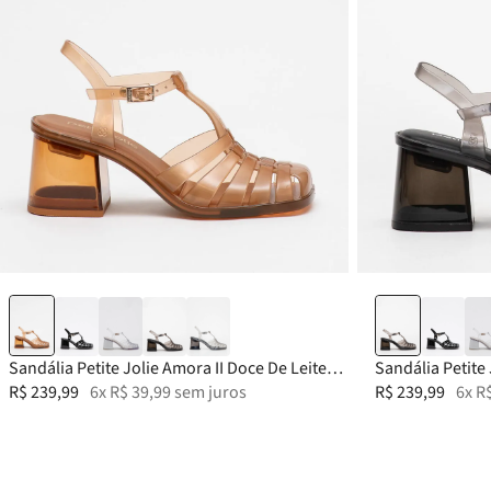
33-34
35
36
37
33-34
38
Sandália Petite Jolie Amora II Doce De Leite
Sandália Petite 
PJ7455
R$
239
,
99
6
x
R$
39
,
99
sem juros
Translúcido PJ
R$
239
,
99
6
x
R