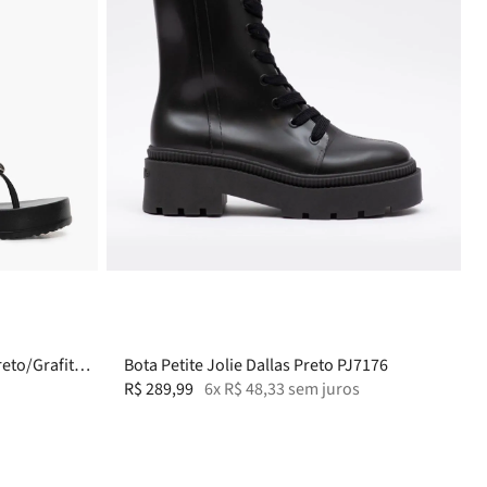
36
37
34
38
35
39-40
36
37
reto/Grafite
Bota Petite Jolie Dallas Preto PJ7176
R$
289
,
99
6
x
R$
48
,
33
sem juros