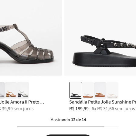
35
39-40
36
37
33-34
38
35
39-40
Jolie Amora II Preto
Sandália Petite Jolie Sunshine P
7455
$
39
,
99
sem juros
PJ7181II
R$
189
,
99
6
x
R$
31
,
66
sem juros
Mostrando
12 de 14