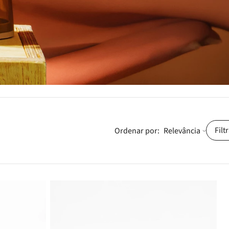
Filt
Relevância