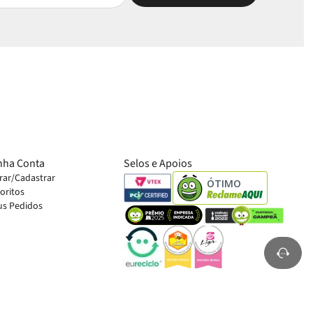
nha Conta
Selos e Apoios
rar/Cadastrar
ÓTIMO
oritos
s Pedidos