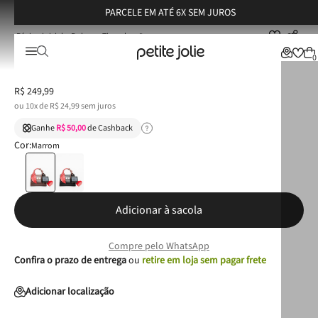
PARCELE EM ATÉ 6X SEM JUROS
Bolsas
Tiracolo
Bolsa Petite Jolie Mini Paris Chocolate PJ11422
Bolsa Petite Jolie Mini Paris Chocolate PJ11422
0
R$
249
,
99
ou
10
x de
R$
24
,
99
sem juros
Ganhe
R$ 50,00
de Cashback
Cor:
Marrom
Adicionar à sacola
Compre pelo WhatsApp
Confira o prazo de entrega
ou
retire em loja sem pagar frete
Adicionar localização