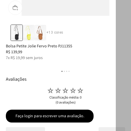
+
13
cores
Bolsa Petite Jolie Fervo Preto PJ11355
Tên
R$
139
,
99
R$
7
x
R$
19
,
99
sem juros
6
x
Avaliações
☆
☆
☆
☆
☆
Classificação média: 0
(0 avaliações)
Faça login para escrever uma avaliação.