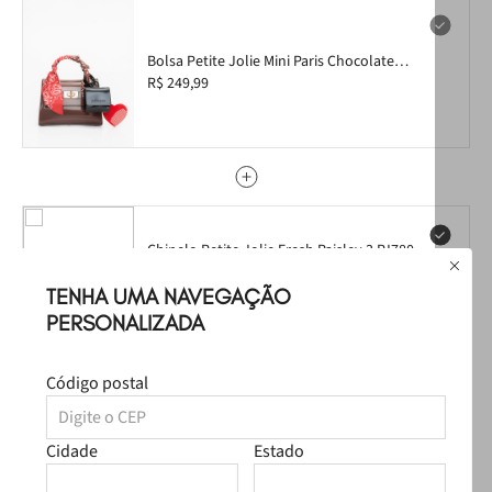
É a escolha ideal para quem busca
funcionalidade
com
informação de moda.
Bolsa Petite Jolie Mini Paris Chocolate
PJ11422
R$ 249,99
Chinelo Petite Jolie Fresh Paisley 3 PJ7803
35
R$ 79,99
R$ 39,99
TENHA UMA NAVEGAÇÃO
Tamanho:
Selecione aqui
PERSONALIZADA
Código postal
Bolsa Petite Jolie Texas Chocolate PJ11412
Cidade
Estado
R$ 259,99