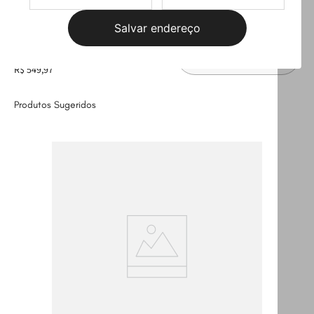
Salvar endereço
Leve
os
3
produtos
por
R$ 589,97
Selecione o tamanho
R$ 549,97
Produtos Sugeridos