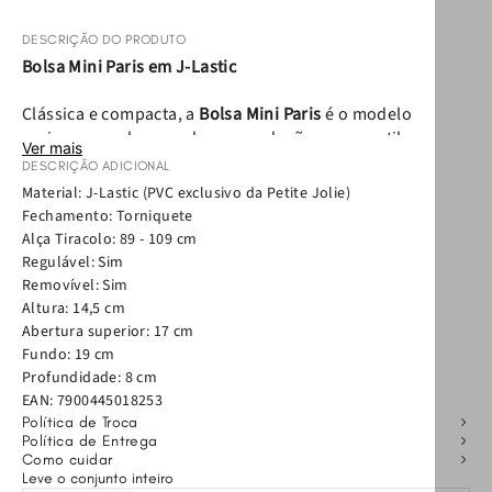
DESCRIÇÃO DO PRODUTO
Bolsa Mini Paris em J-Lastic
Clássica e compacta, a
Bolsa Mini Paris
é o modelo
curinga que eleva qualquer produção com o estilo e a
Ver mais
praticidade do J-Lastic. O material leve e fácil de limpar
DESCRIÇÃO ADICIONAL
ganha destaque em um shape pequeno e estruturado,
Material: J-Lastic (PVC exclusivo da Petite Jolie)
que transita do dia à noite com facilidade. Com
Fechamento: Torniquete
fechamento por torniquete e alça de mão, o modelo
Alça Tiracolo: 89 - 109 cm
ainda oferece versatilidade com a alça tiracolo removível
Regulável: Sim
e regulável, que se adapta ao seu visual.
Removível: Sim
Altura: 14,5 cm
Nos detalhes, mais personalidade: o lenço e o mini case
Abertura superior: 17 cm
em J-Lastic são acessórios removíveis. O mini case pode
Fundo: 19 cm
ser usado de diferentes formas, inclusive como porta
Profundidade: 8 cm
EAN:
7900445018253
fone de ouvido. Já o lenço adiciona charme à bolsa e
Política de Troca
também pode ser usado separadamente para compor o
Política de Entrega
look, ampliando as possibilidades de styling.
Como cuidar
Leve o conjunto inteiro