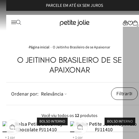
PARCELE EM ATÉ 6X SEM JUROS
0
O Jeitinho Brasileiro de se Apaixonar
O JEITINHO BRASILEIRO DE SE
APAIXONAR
Filtrar
Relevância
Você viu todos os
12
produtos
BOLSO INTERNO
BOLSO INTERNO
+
1
cor
+
1
cor