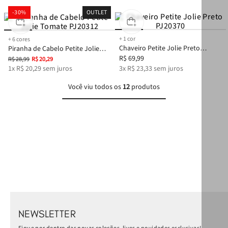
-
30%
OUTLET
+
1
cor
+
6
cores
Chaveiro Petite Jolie Preto
Piranha de Cabelo Petite Jolie
PJ20370
R$
69
,
99
Tomate PJ20312
R$
28
,
99
R$
20
,
29
1
x
R$
20
,
29
sem juros
3
x
R$
23
,
33
sem juros
Você viu todos os
12
produtos
NEWSLETTER