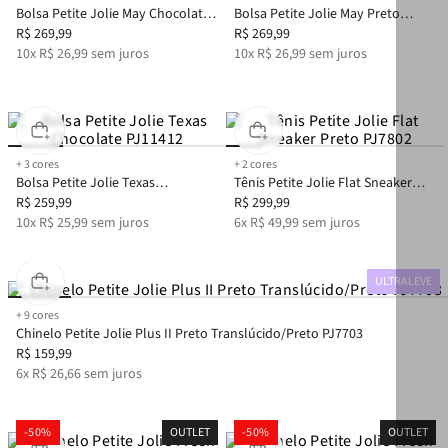
Bolsa Petite Jolie May Chocolate
Bolsa Petite Jolie May Preto
PJ11410
R$
269
,
99
PJ11410
R$
269
,
99
10
x
R$
26
,
99
sem juros
10
x
R$
26
,
99
sem juros
+
3
cores
+
2
cores
Bolsa Petite Jolie Texas
Tênis Petite Jolie Flat Sneaker
Chocolate PJ11412
R$
259
,
99
Preto PJ7802
R$
299
,
99
10
x
R$
25
,
99
sem juros
6
x
R$
49
,
99
sem juros
ULTRALEVE
+
9
cores
Chinelo Petite Jolie Plus II Preto Translúcido/Preto PJ7703
R$
159
,
99
6
x
R$
26
,
66
sem juros
-
50%
OUTLET
-
50%
OUTLET