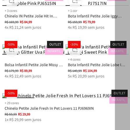
+
3
cores
+
1
cor
Chinelo IN Petite Jolie Hit In
Bota Infantil Petite Jolie Iggy
Bubble Pink PJ6515IN
Translúcido/Preto PJ7517IN
R$
169
,
99
R$
84
,
99
R$
159
,
99
R$
79
,
99
4
x
R$
21
,
24
sem juros
4
x
R$
19
,
99
sem juros
-
50%
OUTLET
-
30%
OUTLET
INFANTIL
INFANTIL
+
4
cores
Bolsa Infantil Petite Jolie Missy In
Bota Infantil Petite Jolie Lobe IN
Glitter Uva PJ11268IN
Sweet Pink PJ5670IN
R$
179
,
99
R$
89
,
99
R$
149
,
99
R$
104
,
99
4
x
R$
22
,
49
sem juros
5
x
R$
20
,
99
sem juros
-
50%
OUTLET
INFANTIL
+
29
cores
Chinelo Petite Jolie Fresh In Pet Lovers 11 PJ6969IN
R$
59
,
99
R$
29
,
99
1
x
R$
29
,
99
sem juros