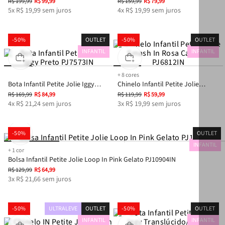
In Preto PJ7508IN
Translucido PJ7517IN
R$
199
,
99
R$
99
,
99
R$
159
,
99
R$
79
,
99
5
x
R$
19
,
99
sem juros
4
x
R$
19
,
99
sem juros
-
50%
OUTLET
-
50%
OUTLET
INFANTIL
INFANTIL
+
8
cores
Bota Infantil Petite Jolie Iggy
Chinelo Infantil Petite Jolie
Preto PJ7573IN
Smash In Rosa Camelia PJ6812IN
R$
169
,
99
R$
84
,
99
R$
119
,
99
R$
59
,
99
4
x
R$
21
,
24
sem juros
3
x
R$
19
,
99
sem juros
-
50%
OUTLET
INFANTIL
+
1
cor
Bolsa Infantil Petite Jolie Loop In Pink Gelato PJ10904IN
R$
129
,
99
R$
64
,
99
3
x
R$
21
,
66
sem juros
-
50%
ULTRALEVE
OUTLET
-
50%
OUTLET
INFANTIL
INFANTIL