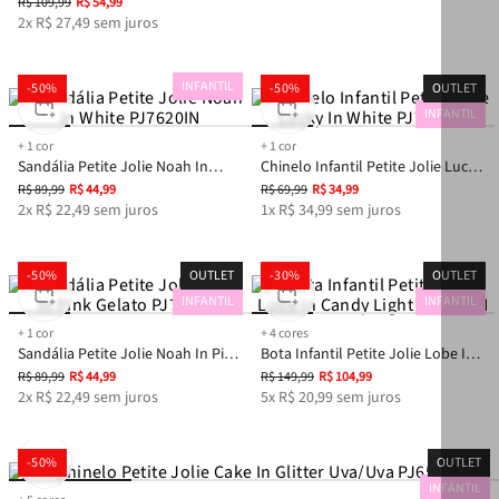
R$
109
,
99
R$
54
,
99
2
x
R$
27
,
49
sem juros
INFANTIL
-
50%
-
50%
OUTLET
INFANTIL
+
1
cor
+
1
cor
Sandália Petite Jolie Noah In
Chinelo Infantil Petite Jolie Lucky
White PJ7620IN
In White PJ7512IN
R$
89
,
99
R$
44
,
99
R$
69
,
99
R$
34
,
99
2
x
R$
22
,
49
sem juros
1
x
R$
34
,
99
sem juros
-
50%
OUTLET
-
30%
OUTLET
INFANTIL
INFANTIL
+
1
cor
+
4
cores
Sandália Petite Jolie Noah In Pink
Bota Infantil Petite Jolie Lobe In
Gelato PJ7620IN
Candy Light PJ5670IN
R$
89
,
99
R$
44
,
99
R$
149
,
99
R$
104
,
99
2
x
R$
22
,
49
sem juros
5
x
R$
20
,
99
sem juros
-
50%
OUTLET
INFANTIL