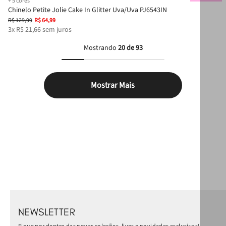
+
5
cores
Chinelo Petite Jolie Cake In Glitter Uva/Uva PJ6543IN
R$
129
,
99
R$
64
,
99
3
x
R$
21
,
66
sem juros
Mostrando
20 de 93
Mostrar Mais
NEWSLETTER