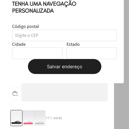
TENHA UMA NAVEGAÇÃO
PERSONALIZADA
E
Código postal
Cidade
Estado
Salvar endereço
+
11
cores