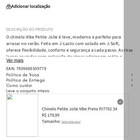
Adicionar localização
DESCRIÇÃO DO PRODUTO
O chinelo Vibe Petite Jolie é leve, moderno e perfeito para
arrasar no verão. Feito em J-Lastic com solado em J-Soft,
oferece flexibilidade, conforto e segurança a cada passo. As tiras
largas cruzadas com aplicação de strass adicionam estilo e
Ver mais
sofisticação, enquanto o solado mais fino e o contorno
EAN:
7909600309779
quadrado trazem delicadeza e modernidade. Superprático, o
Política de Troca
Vibe Petite Jolie é fácil de calçar e combina com qualquer
Política de Entrega
produção descomplicada.
Como cuidar
Leve o conjunto inteiro
Chinelo Petite Jolie Vibe Preto PJ7702 34
R$ 179,99
Tamanho:
Selecione aqui