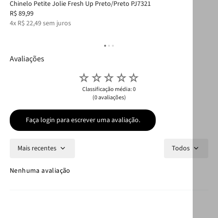
Chinelo Petite Jolie Fresh Up Preto/Preto PJ7321
Cha
R$
89
,
99
R$
4
x
R$
22
,
49
sem juros
3
x
Avaliações
☆
☆
☆
☆
☆
Classificação média: 0
(0 avaliações)
Faça login para escrever uma avaliação.
Mais recentes
Todos
Nenhuma avaliação