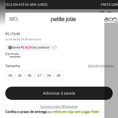
FRETE GRÁTIS ACIMA DE R$ 249* (CONSULTE FAQ
Calçados
Chinelos
Chinelo Petite Jolie Vibe Preto PJ7702
Chinelo Petite Jolie Vibe Preto PJ7702
0
R$
179
,
99
ou
6
x de
R$
29
,
99
sem juros
Ganhe
R$ 36,00
de Cashback
Cor:
Preto
Tamanho
Guia de tamanhos
34
35
36
37
38
39
Adicionar à sacola
Compre pelo WhatsApp
Confira o prazo de entrega
ou
retire em loja sem pagar frete