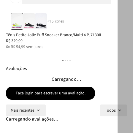
+
15
cores
Tênis Petite Jolie Puff Sneaker Branco/Multi 4 PJ7130II
Gar
R$
329
,
99
R$
6
x
R$
54
,
99
sem juros
5
x
Avaliações
Carregando…
Faça login para escrever uma avaliação.
Mais recentes
Todos
Carregando avaliações…