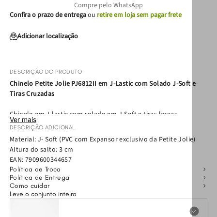
Compre pelo WhatsApp
Confira o prazo de entrega
ou
retire em loja sem pagar frete
Adicionar localização
DESCRIÇÃO DO PRODUTO
Chinelo Petite Jolie PJ6812II em J-Lastic com Solado J-Soft e
Tiras Cruzadas
Chinelo em J-lastic com solado em J-Soft e tiras largas
Ver mais
cruzadas, com textura de gorgorão. O Smash é um best-seller da
DESCRIÇÃO ADICIONAL
Petite Jolie! Possui palmilha anatômica na qual o pé se encaixa
Material: J- Soft (PVC com Expansor exclusivo da Petite Jolie)
perfeitamente, sendo muito macio e flexível. Acabamento fosco.
Altura do salto: 3 cm
EAN:
7909600344657
Por que escolher este modelo?
Política de Troca
Política de Entrega
• Tecnologia J-Soft:
Solado ultra macio para conforto
Como cuidar
Leve o conjunto inteiro
prolongado.
• Tiras Largas Cruzadas:
Design que oferece suporte e segurança
ao caminhar.