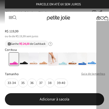
PARCELE EM ATÉ 6X SEM JUROS
Calçados
Chinelos
Chinelo Petite Jolie Smash Fucsia PJ6812II
Chinelo Petite Jolie Smash Fucsia PJ6812II
0
R$
119
,
99
ou
6
x de
R$
19
,
99
sem juros
Ganhe
R$ 24,00
de Cashback
Cor:
Rosa
Tamanho
Guia de tamanhos
33-34
35
36
37
38
39-40
Adicionar à sacola