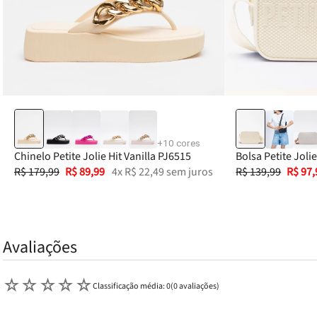
33-34
35-36
37-38
39-40
+
10
cores
Chinelo Petite Jolie Hit Vanilla PJ6515
Bolsa Petite Joli
R$
179
,
99
R$
89
,
99
4
x
R$
22
,
49
sem juros
PJ11172
R$
139
,
99
R$
97
,
Avaliações
☆
☆
☆
☆
☆
Classificação média: 0
(0 avaliações)