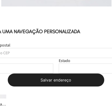
A UMA NAVEGAÇÃO PERSONALIZADA
postal
Leve
os
2
produtos
Estado
por
R$ 329,98
R$ 164,98
Salvar endereço
Selecione o tamanho
la