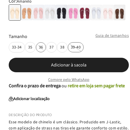
Cor:
Amarelo
Guia de tamanhos
Tamanho
33-34
35
36
37
38
39-40
Adicionar à sacola
Compre pelo WhatsApp
Confira o prazo de entrega
ou
retire em loja sem pagar frete
Adicionar localização
DESCRIÇÃO DO PRODUTO
Esse modelo de chinelo é um clássico. Produzido em J-Lastic,
com aplicação de strass nas tiras ele garante conforto com estilo.