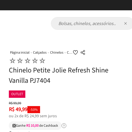
Bolsas, chinelos, acessórios...
Calçados
Chinelos
Chinelo Petite Jolie Refresh Shine Vanilla PJ7404
☆
☆
☆
☆
☆
Chinelo Petite Jolie Refresh Shine
Vanilla PJ7404
OUTLET
R$
99
,
99
R$
49
,
99
-
50%
ou
2
x de
R$
24
,
99
sem juros
Ganhe
R$ 10,00
de Cashback