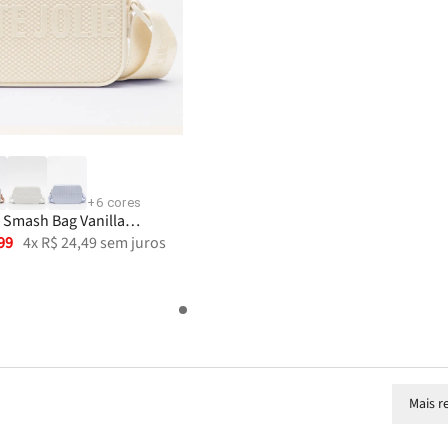
+
6
cores
e Smash Bag Vanilla
99
4
x
R$
24
,
49
sem juros
Mais r