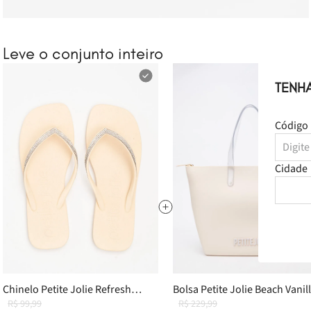
Leve o conjunto inteiro
TENH
Código 
Cidade
Chinelo Petite Jolie Refresh
Bolsa Petite Jolie Beach Vanil
Shine Vanilla PJ7404 33-4
R$ 99,99
PJ11287
R$ 229,99