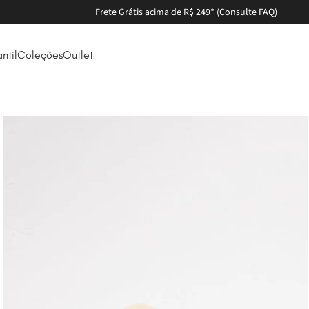
Parcele em até 6X sem juros
antil
Coleções
Outlet