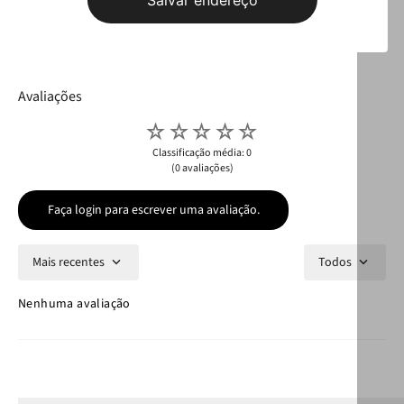
Leve
os
3
produtos
por
R$ 259,97
Selecione o tamanho
R$ 189,97
Avaliações
☆
☆
☆
☆
☆
Classificação média: 0
(0 avaliações)
Faça login para escrever uma avaliação.
Mais recentes
Todos
Nenhuma avaliação