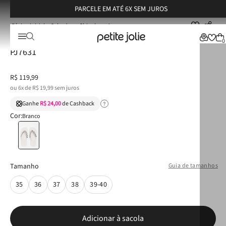
PARCELE EM ATÉ 6X SEM JUROS
Calçados
Chinelos
Chinelo Petite Jolie Refresh Bold White/Níquel PJ7631
Chinelo Petite Jolie Refresh Bold White/Níquel
0
PJ7631
R$
119
,
99
ou
6
x de
R$
19
,
99
sem juros
Ganhe
R$ 24,00
de Cashback
Cor:
Branco
Tamanho
Guia de tamanhos
35
36
37
38
39-40
Adicionar à sacola