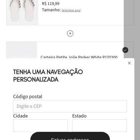
White/Níquel PJ7631 35
R$ 119,99
Tamanho:
Selecione aqui
Carteira Petite Jolie Parker White PJ20300
R$ 89,99
R$ 44,99
TENHA UMA NAVEGAÇÃO
PERSONALIZADA
Código postal
Chaveiro Petite Jolie White PJ20272
R$ 49,99
Cidade
Estado
R$ 24,99
Salvar endereço