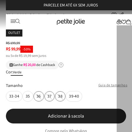
PARCELE EM ATÉ 6X SEM JUROS
Calçados
Chinelos
Chinelo Petite Jolie Plus Shine Soft Green PJ7414
Chinelo Petite Jolie Plus Shine Soft Green PJ7414
0
OUTLET
R$
199
,
99
R$
99
,
99
-
50%
ou
5
x de
R$
19
,
99
sem juros
Ganhe
R$ 20,00
de Cashback
Cor:
Verde
Tamanho
Guia de tamanhos
33-34
35
36
37
38
39-40
Adicionar à sacola
Compre pelo WhatsApp