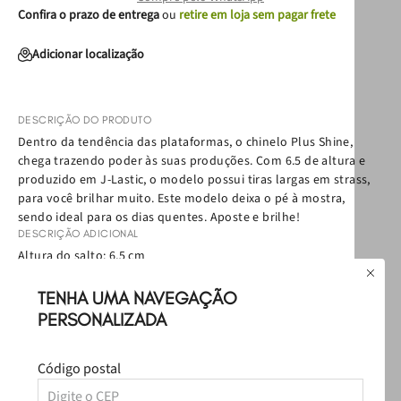
Confira o prazo de entrega
ou
retire em loja sem pagar frete
Adicionar localização
DESCRIÇÃO DO PRODUTO
Dentro da tendência das plataformas, o chinelo Plus Shine,
chega trazendo poder às suas produções. Com 6.5 de altura e
produzido em J-Lastic, o modelo possui tiras largas em strass,
para você brilhar muito. Este modelo deixa o pé à mostra,
sendo ideal para os dias quentes. Aposte e brilhe!
DESCRIÇÃO ADICIONAL
Altura do salto: 6,5 cm
EAN:
7909600945236
Política de Troca
TENHA UMA NAVEGAÇÃO
Política de Entrega
PERSONALIZADA
Como cuidar
Código postal
Avaliações