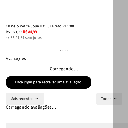
Chinelo Petite Jolie Hit Fur Preto PJ7708
Chi
R$
169
,
99
R$
84
,
99
R$
4
x
R$
21
,
24
sem juros
6
x
Avaliações
Carregando…
Faça login para escrever uma avaliação.
Mais recentes
Todos
Carregando avaliações…