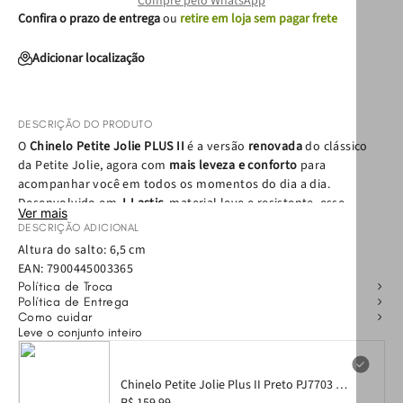
Compre pelo WhatsApp
Confira o prazo de entrega
ou
retire em loja sem pagar frete
Adicionar localização
DESCRIÇÃO DO PRODUTO
O
Chinelo Petite Jolie PLUS II
é a versão
renovada
do clássico
da Petite Jolie, agora com
mais leveza e conforto
para
acompanhar você em todos os momentos do dia a dia.
Desenvolvido em
J-Lastic
, material leve e resistente, esse
Ver mais
chinelo combina um design moderno com sensação de bem-
DESCRIÇÃO ADICIONAL
estar a cada passo.
Altura do salto: 6,5 cm
EAN:
7900445003365
O modelo apresenta
tiras estratégicas que oferecem suporte e
Política de Troca
estabilidade ao caminhar
, além de um
solado mais macio e
Política de Entrega
flexível
, resultando em um caminhar ainda mais confortável
Como cuidar
Leve o conjunto inteiro
para uso prolongado. Essa atualização torna o chinelo uma
opção ideal tanto para o lazer quanto para as rotinas diárias,
garantindo conforto sem abrir mão do estilo.
Chinelo Petite Jolie Plus II Preto PJ7703 33-
4
R$ 159,99