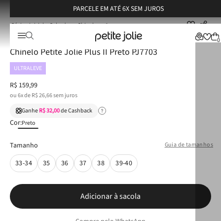
PARCELE EM ATÉ 6X SEM JUROS
Calçados
Chinelos
Chinelo Petite Jolie Plus II Preto PJ7703
☆
☆
☆
☆
☆
0
Chinelo Petite Jolie Plus II Preto PJ7703
ULTRALEVE
R$
159
,
99
ou
6
x de
R$
26
,
66
sem juros
Ganhe
R$ 32,00
de Cashback
Cor:
Preto
Tamanho
Guia de tamanhos
33-34
35
36
37
38
39-40
Adicionar à sacola