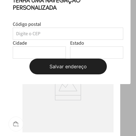
TENHA UMA NAVEGAÇÃO
R$ 359,97
Selecione o tamanho
PERSONALIZADA
R$ 329,97
Código postal
Produtos Sugeridos
ULTRALEVE
OUTLET
Cidade
Estado
Salvar endereço