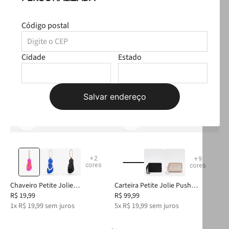
Produtos Sugeridos
Código postal
T
Cidade
Estado
Salvar endereço
+
2
+
9
cores
cores
nja
Chaveiro Petite Jolie
Carteira Petite Jolie Push
Bol
Tangerina/Fúcsia PJ20352
R$
19
,
99
Tangerina Translúcido PJ20167
R$
99
,
99
Tan
R$
1
x
R$
19
,
99
sem juros
5
x
R$
19
,
99
sem juros
10