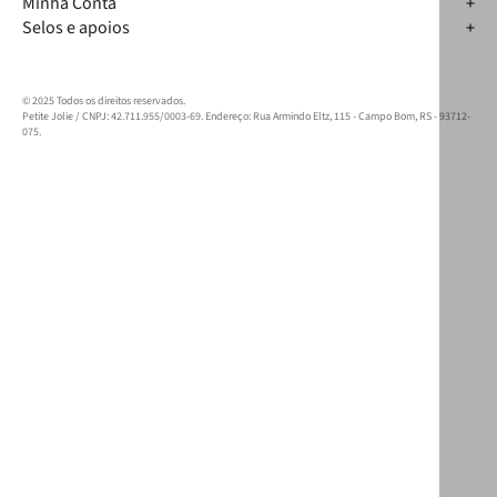
Minha Conta
Selos e apoios
© 2025 Todos os direitos reservados.
Petite Jolie / CNPJ: 42.711.955/0003-69. Endereço: Rua Armindo Eltz, 115 - Campo Bom, RS - 93712-
075.