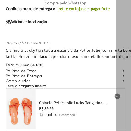
Compre pelo WhatsApp
Confira o prazo de entrega
ou
retire em loja sem pagar frete
Adicionar localização
DESCRIÇÃO DO PRODUTO
O chinelo Lucky traz toda a essência da Petite Jolie, com muita be
lastic, ele tem um laço super charmoso com detalhe em metal que v
EAN:
7900445040780
Política de Troca
Política de Entrega
Como cuidar
Leve o conjunto inteiro
Chinelo Petite Jolie Lucky Tangerina
PJ4533 33
R$ 89,99
Tamanho:
Selecione aqui