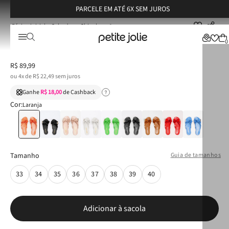
PARCELE EM ATÉ 6X SEM JUROS
Calçados
Chinelos
Chinelo Petite Jolie Lucky Tangerina PJ4533
Chinelo Petite Jolie Lucky Tangerina PJ4533
0
R$
89
,
99
ou
4
x de
R$
22
,
49
sem juros
Ganhe
R$ 18,00
de Cashback
Cor:
Laranja
Tamanho
Guia de tamanhos
33
34
35
36
37
38
39
40
Adicionar à sacola