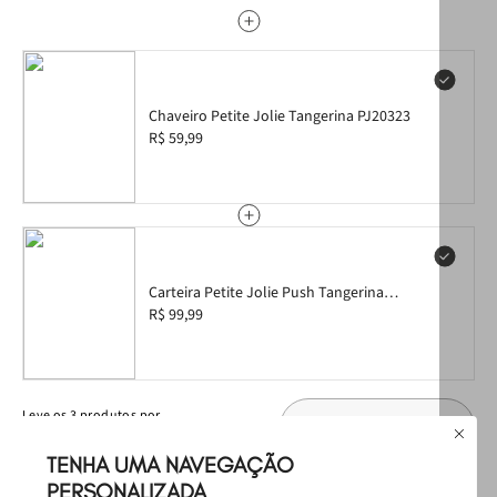
Chaveiro Petite Jolie Tangerina PJ20323
R$ 59,99
Carteira Petite Jolie Push Tangerina
Translúcido PJ20167
R$ 99,99
Leve
os
3
produtos
por
Selecione o tamanho
R$ 249,97
TENHA UMA NAVEGAÇÃO
PERSONALIZADA