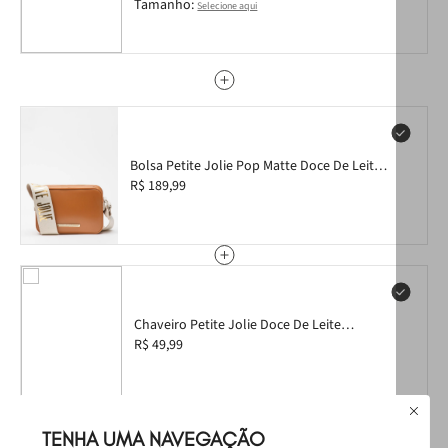
Tamanho:
Selecione aqui
Bolsa Petite Jolie Pop Matte Doce De Leite
PJ11295
R$ 189,99
Chaveiro Petite Jolie Doce De Leite
PJ20272
R$ 49,99
Leve
os
3
produtos
por
TENHA UMA NAVEGAÇÃO
Selecione o tamanho