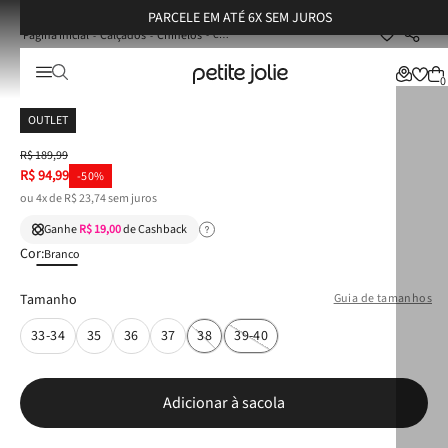
PARCELE EM ATÉ 6X SEM JUROS
Calçados
Chinelos
Chinelo Petite Jolie Lovin' Flat White/Preto PJ7498
Chinelo Petite Jolie Lovin' Flat White/Preto
0
PJ7498
OUTLET
R$
189
,
99
R$
94
,
99
-
50%
ou
4
x de
R$
23
,
74
sem juros
Ganhe
R$ 19,00
de Cashback
Cor:
Branco
Tamanho
Guia de tamanhos
33-34
35
36
37
38
39-40
Adicionar à sacola