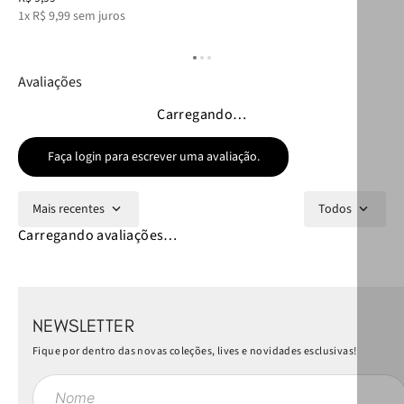
1
x
R$
9
,
99
sem juros
2
x
Avaliações
Carregando…
Faça login para escrever uma avaliação.
Mais recentes
Todos
Carregando avaliações…
NEWSLETTER
Fique por dentro das novas coleções, lives e novidades esclusivas!