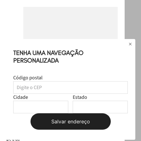
TENHA UMA NAVEGAÇÃO
PERSONALIZADA
Código postal
Cidade
Estado
Salvar endereço
+
7
cores
Chaveiro De Letra Full Glitter Prata PJ6023
Chi
R$
9
,
99
R$