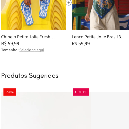
Chinelo Petite Jolie Fresh
Lenço Petite Jolie Brasil 3
White/Brasil 1 PJ6969 33-34
R$ 59,99
PJ20085
R$ 59,99
Tamanho:
Selecione aqui
Produtos Sugeridos
-
50%
OUTLET