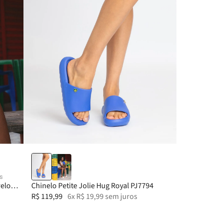
33-34
35
36
37
s
relo
Chinelo Petite Jolie Hug Royal PJ7794
R$
119
,
99
6
x
R$
19
,
99
sem juros