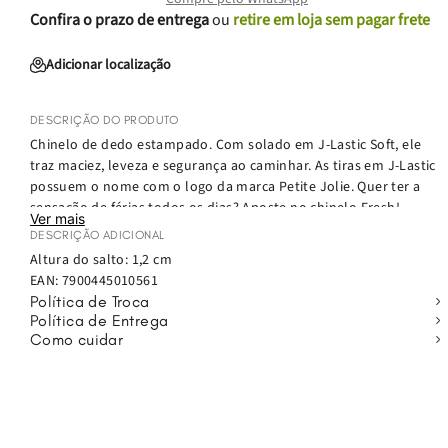
Confira o prazo de entrega
ou
retire em loja sem pagar frete
Adicionar localização
DESCRIÇÃO DO PRODUTO
Chinelo de dedo estampado. Com solado em J-Lastic Soft, ele
traz maciez, leveza e segurança ao caminhar. As tiras em J-Lastic
possuem o nome com o logo da marca Petite Jolie. Quer ter a
sensação de férias todos os dias? Aposte no chinelo Fresh!
Ver mais
Confortável e prático, esse chinelo será a sua nova companhia
DESCRIÇÃO ADICIONAL
do verão: vai bem com a praia, com look all jeans, com rolê com
Altura do salto: 1,2 cm
os amigos e todos os seus momentos!
EAN:
7900445010561
Política de Troca
Política de Entrega
Como cuidar