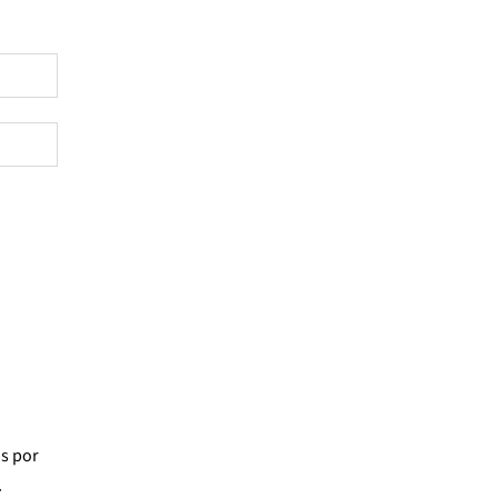
os
por
7