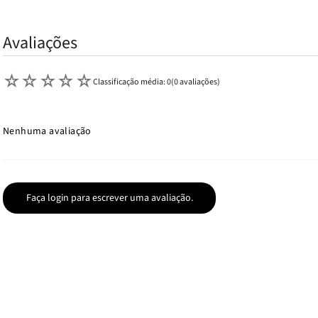
Avaliações
☆
☆
☆
☆
☆
Classificação média: 0
(0 avaliações)
Nenhuma avaliação
Faça login para escrever uma avaliação.