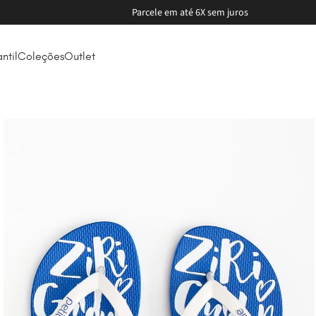
Ganhe 20% de Cashback 🤑
antil
Coleções
Outlet