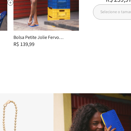
Selecione o tam
Bolsa Petite Jolie Fervo
Royal/Amarelo PJ11355
R$ 139,99