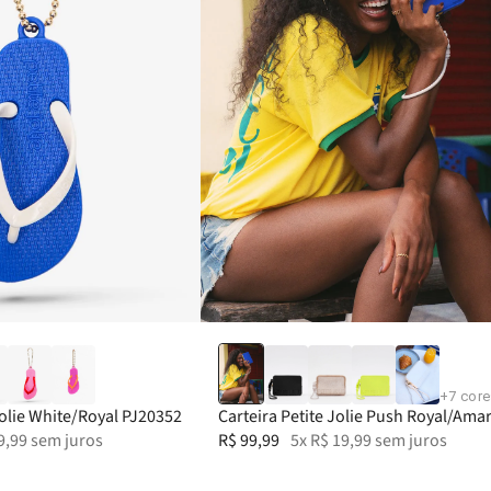
+
7
core
Jolie White/Royal PJ20352
Carteira Petite Jolie Push Royal/Ama
9
,
99
sem juros
PJ20167
R$
99
,
99
5
x
R$
19
,
99
sem juros