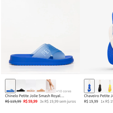
33-34
35
36
38
39-40
+
10
cores
Chinelo Petite Jolie Smash Royal
Chaveiro Petite 
Translúcido PJ6812II
R$
119
,
99
R$
59
,
99
3
x
R$
19
,
99
sem juros
R$
19
,
99
1
x
R$
1