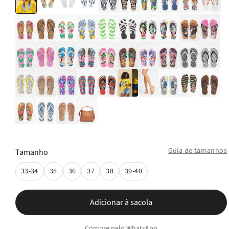
Guia de tamanhos
Tamanho
33-34
35
36
37
38
39-40
Adicionar à sacola
Compre pelo WhatsApp