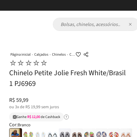
Bolsas, chinelos, acessórios...
Calçados
Chinelos
Chinelo Petite Jolie Fresh White/Brasil 1 PJ6969
☆
☆
☆
☆
☆
Chinelo Petite Jolie Fresh White/Brasil
1 PJ6969
R$
59
,
99
ou
3
x de
R$
19
,
99
sem juros
Ganhe
R$ 12,00
de Cashback
Cor:
Branco