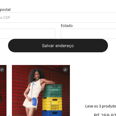
postal
Estado
Salvar endereço
Leve
os
3
produt
R$ 259,9