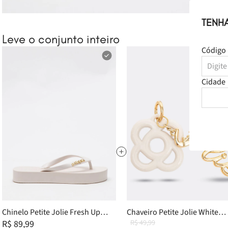
TENH
Leve o conjunto inteiro
Código 
Cidade
Chinelo Petite Jolie Fresh Up
Chaveiro Petite Jolie White
White/White PJ7321 33-4
R$ 89,99
PJ20272
R$ 49,99