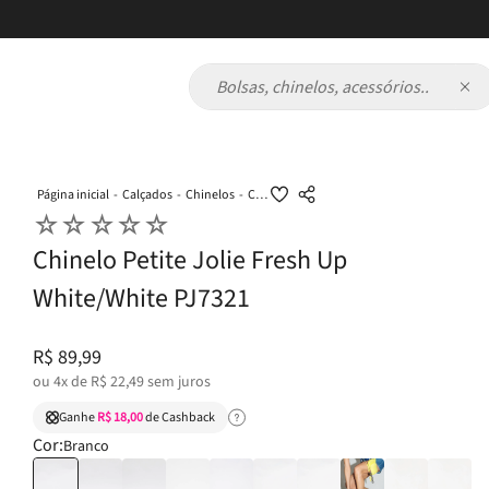
Bolsas, chinelos, acessórios...
Calçados
Chinelos
Chinelo Petite Jolie Fresh Up White/White PJ7321
☆
☆
☆
☆
☆
Chinelo Petite Jolie Fresh Up
White/White PJ7321
R$
89
,
99
ou
4
x de
R$
22
,
49
sem juros
Ganhe
R$ 18,00
de Cashback
Cor:
Branco