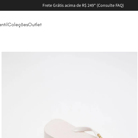
Frete Grátis acima de R$ 249* (Consulte FAQ)
antil
Coleções
Outlet