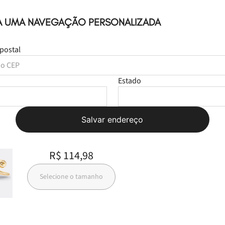
A UMA NAVEGAÇÃO PERSONALIZADA
postal
Estado
Leve
os
2
produtos
Salvar endereço
por
R$ 139,98
R$ 114,98
Selecione o tamanho