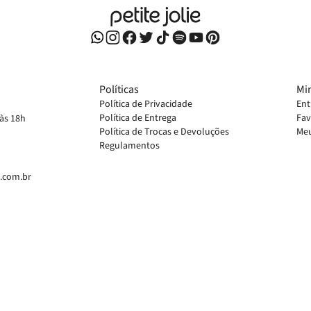
Políticas
Mi
Política de Privacidade
Ent
Política de Entrega
Fav
 às 18h
Política de Trocas e Devoluções
Meu
Regulamentos
e.com.br
em divergências de valores, o preço válido é o do carrinho de compras.
ivos para o site
www.petitejolie.com.br
, podendo sofrer alterações sem prévia notificação.
S E ACESSORIOS LTDA, CNPJ: 42.711.955/0003-69. Endereço: Rua Armindo Eltz, 115 - Quatro Colônias - C