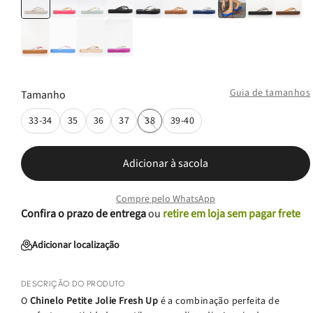
Guia de tamanhos
Tamanho
33-34
35
36
37
38
39-40
Adicionar à sacola
Compre pelo WhatsApp
Confira o prazo de entrega
ou
retire em loja sem pagar frete
Adicionar localização
DESCRIÇÃO DO PRODUTO
O
Chinelo Petite Jolie Fresh Up
é a combinação perfeita de