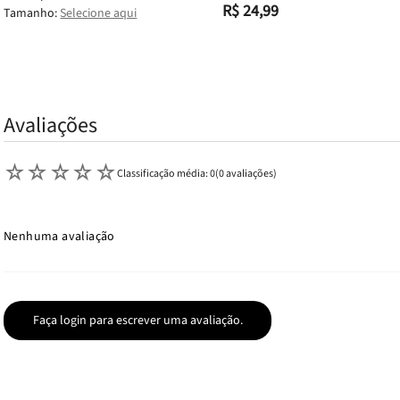
R$ 24,99
Tamanho:
Selecione aqui
Avaliações
☆
☆
☆
☆
☆
Classificação média: 0
(0 avaliações)
Nenhuma avaliação
Faça login para escrever uma avaliação.