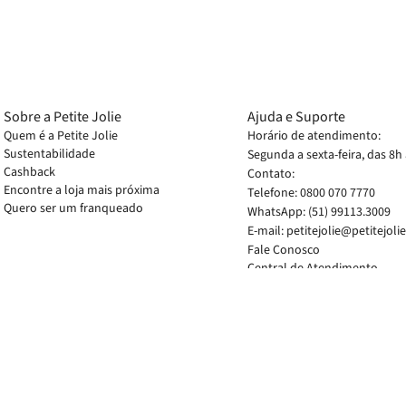
Sobre a Petite Jolie
Ajuda e Suporte
Quem é a Petite Jolie
Horário de atendimento:
Sustentabilidade
Segunda a sexta-feira, das 8h
Cashback
Contato:
Encontre a loja mais próxima
Telefone: 0800 070 7770
Quero ser um franqueado
WhatsApp: (51) 99113.3009
E-mail: petitejolie@petitejoli
Fale Conosco
Central de Atendimento
Perguntas Frequentes
Caso os produtos apresent
Preços e condições exclus
FCOM COMERCIO DE CALCADO