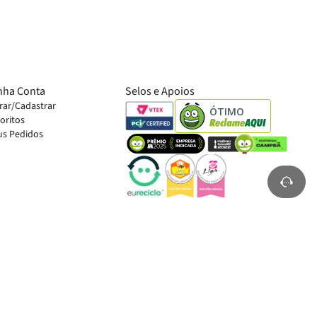
nha Conta
Selos e Apoios
rar/Cadastrar
ÓTIMO
oritos
s Pedidos
ampo Bom, RS - 93712-075.