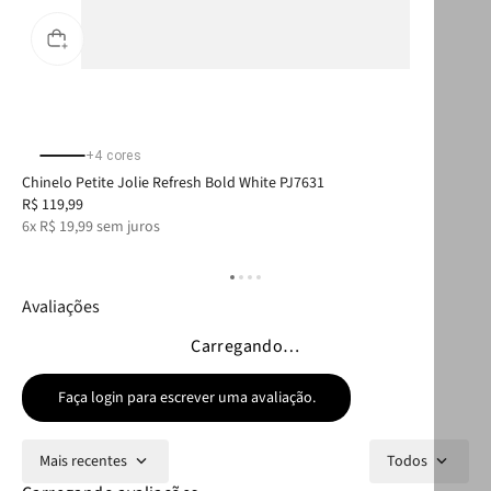
+
4
cores
Chinelo Petite Jolie Refresh Bold White PJ7631
Chi
R$
119
,
99
R$
6
x
R$
19
,
99
sem juros
6
x
Avaliações
Carregando…
Faça login para escrever uma avaliação.
Mais recentes
Todos