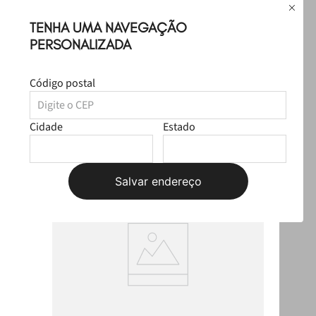
TENHA UMA NAVEGAÇÃO
PERSONALIZADA
Leve
os
3
produtos
por
R$ 319,97
Selecione o tamanho
R$ 247,97
Código postal
Produtos Sugeridos
Cidade
Estado
Salvar endereço