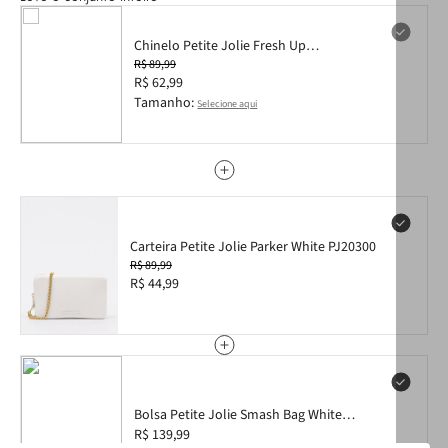
Chinelo Petite Jolie Fresh Up
Translúcido/White/Poa PJ7354 35
R$ 89,99
R$ 62,99
Tamanho:
Selecione aqui
Carteira Petite Jolie Parker White PJ20300
R$ 89,99
R$ 44,99
Bolsa Petite Jolie Smash Bag White
PJ11172
R$ 139,99