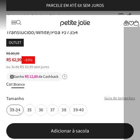
PARCELE EM ATÉ 6X SEM JUROS
Calçados
Chinelos
Chinelo Petite Jolie Fresh Up Translúcido/White/Poa PJ7354
Chinelo Petite Jolie Fresh Up
0
Translúcido/White/Poa PJ7354
OUTLET
R$
89
,
99
R$
62
,
99
-
30%
ou
3
x de
R$
20
,
99
sem juros
Ganhe
R$ 12,60
de Cashback
Cor:
Branco
Tamanho
Guia de tamanhos
33-34
35
36
37
38
39-40
Adicionar à sacola