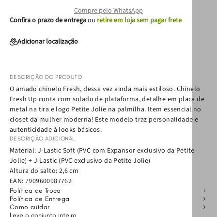
Compre pelo WhatsApp
Confira o prazo de entrega
ou
retire em loja sem pagar frete
Adicionar localização
DESCRIÇÃO DO PRODUTO
O amado chinelo Fresh, dessa vez ainda mais estiloso. Chinelo
Fresh Up conta com solado de plataforma, detalhe em placa de
metal na tira e logo Petite Jolie na palmilha. Item essencial no
closet da mulher moderna! Este modelo traz personalidade e
autenticidade à looks básicos.
DESCRIÇÃO ADICIONAL
Material: J-Lastic Soft (PVC com Expansor exclusivo da Petite
Jolie) + J-Lastic (PVC exclusivo da Petite Jolie)
Altura do salto: 2,6 cm
EAN:
7909600987762
Política de Troca
Política de Entrega
Como cuidar
Leve o conjunto inteiro