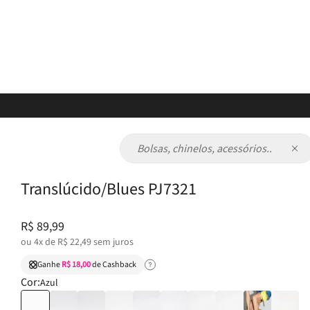
Bolsas, chinelos, acessórios...
Calçados
Chinelos
Chinelo Petite Jolie Fresh Up Translúcido/Blues PJ7321
☆
☆
☆
☆
☆
Chinelo Petite Jolie Fresh Up
Translúcido/Blues PJ7321
R$
89
,
99
ou
4
x de
R$
22
,
49
sem juros
Ganhe
R$ 18,00
de Cashback
Cor:
Azul