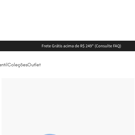
Frete Grátis acima de R$ 249* (Consulte FAQ)
antil
Coleções
Outlet