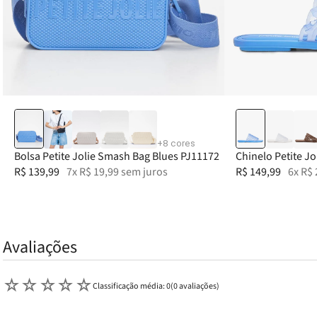
33-34
+
8
cores
Bolsa Petite Jolie Smash Bag Blues PJ11172
Chinelo Petite Jo
R$
139
,
99
7
x
R$
19
,
99
sem juros
PJ7863
R$
149
,
99
6
x
R$
Avaliações
☆
☆
☆
☆
☆
Classificação média: 0
(0 avaliações)