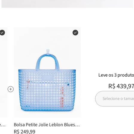
Leve
os
3
produt
R$ 439,9
Selecione o tam
A UMA NAVEGAÇÃO PERSONALIZADA
es
Bolsa Petite Jolie Leblon Blues
postal
Translúcido PJ11421
R$ 249,99