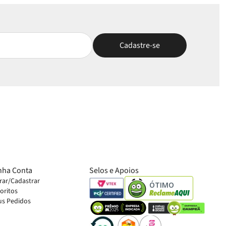
nha Conta
Selos e Apoios
rar/Cadastrar
ÓTIMO
oritos
s Pedidos