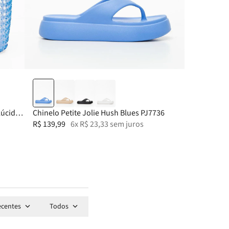
33-34
35
36
37
lúcido
Chinelo Petite Jolie Hush Blues PJ7736
R$
139
,
99
6
x
R$
23
,
33
sem juros
ecentes
Todos