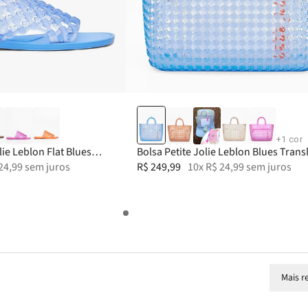
35
36
37
38
39-40
+
1
cor
lie Leblon Flat Blues
Bolsa Petite Jolie Leblon Blues Trans
24
,
99
sem juros
PJ11421
R$
249
,
99
10
x
R$
24
,
99
sem juros
Mais r