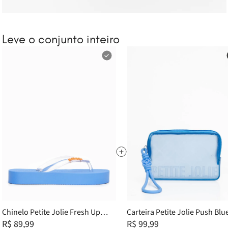
Leve o conjunto inteiro
TENH
Chinelo Petite Jolie Fresh Up
Carteira Petite Jolie Push Blu
Código 
Translúcido/Blues PJ7321 33-4
R$ 89,99
Translúcido PJ20167
R$ 99,99