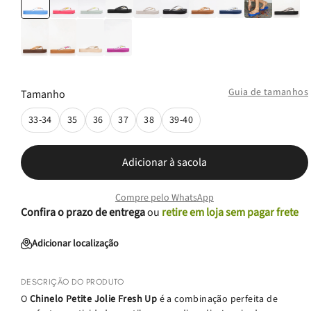
Guia de tamanhos
Tamanho
33-34
35
36
37
38
39-40
Adicionar à sacola
Compre pelo WhatsApp
Confira o prazo de entrega
ou
retire em loja sem pagar frete
Adicionar localização
DESCRIÇÃO DO PRODUTO
O
Chinelo Petite Jolie Fresh Up
é a combinação perfeita de