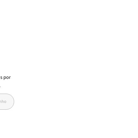
• Placa metálica com logo Petite Jolie
na tira
•
Design moderno inspirado no clássico Fresh
•
Ideal para
looks casuais, passeios e dias de verão
os
por
7
anho