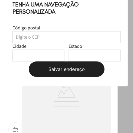
TENHA UMA NAVEGAÇÃO
Leve
os
3
produtos
por
PERSONALIZADA
Selecione o tamanho
R$ 259,97
Código postal
Produtos Sugeridos
Cidade
Estado
Salvar endereço