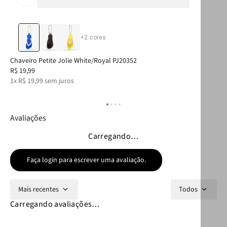
+
2
cores
Chaveiro Petite Jolie White/Royal PJ20352
Car
R$
19
,
99
R$
1
x
R$
19
,
99
sem juros
5
x
Avaliações
Carregando…
Faça login para escrever uma avaliação.
Mais recentes
Todos
Carregando avaliações…