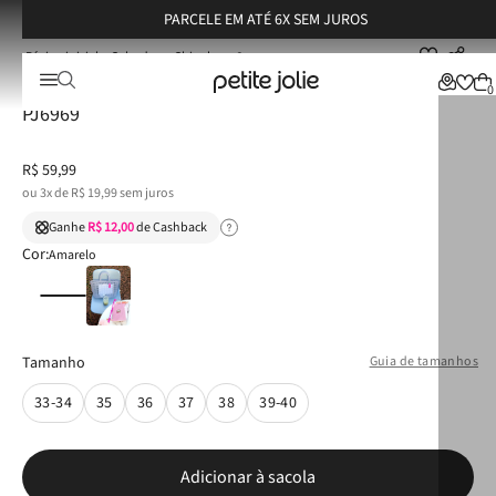
PARCELE EM ATÉ 6X SEM JUROS
Calçados
Chinelos
Chinelo Petite Jolie Fresh Translúcido/Brasil 2 PJ6969
Chinelo Petite Jolie Fresh Translúcido/Brasil 2
0
PJ6969
R$
59
,
99
ou
3
x de
R$
19
,
99
sem juros
Ganhe
R$ 12,00
de Cashback
Cor:
Amarelo
Tamanho
Guia de tamanhos
33-34
35
36
37
38
39-40
Adicionar à sacola