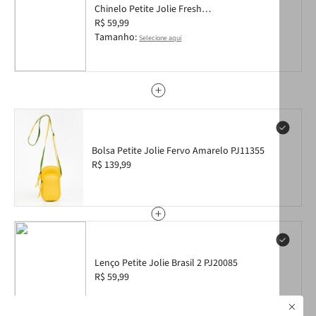
Chinelo Petite Jolie Fresh
Translúcido/Brasil 2 PJ6969 33-34
R$ 59,99
Tamanho:
Selecione aqui
Bolsa Petite Jolie Fervo Amarelo PJ11355
R$ 139,99
Lenço Petite Jolie Brasil 2 PJ20085
R$ 59,99