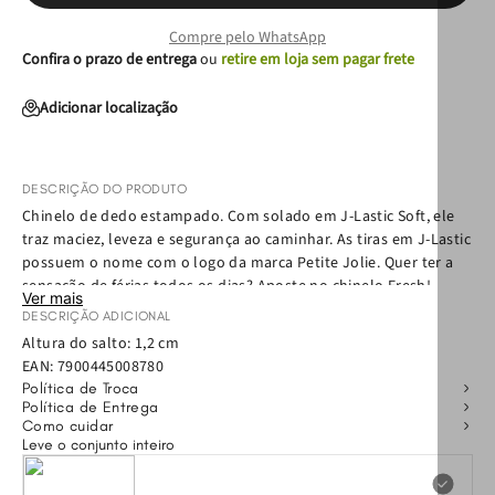
Compre pelo WhatsApp
Confira o prazo de entrega
ou
retire em loja sem pagar frete
Adicionar localização
DESCRIÇÃO DO PRODUTO
Chinelo de dedo estampado. Com solado em J-Lastic Soft, ele
traz maciez, leveza e segurança ao caminhar. As tiras em J-Lastic
possuem o nome com o logo da marca Petite Jolie. Quer ter a
sensação de férias todos os dias? Aposte no chinelo Fresh!
Ver mais
Confortável e prático, esse chinelo será a sua nova companhia
DESCRIÇÃO ADICIONAL
do verão: vai bem com a praia, com look all jeans, com rolê com
Altura do salto: 1,2 cm
os amigos e todos os seus momentos!
EAN:
7900445008780
Política de Troca
Política de Entrega
Como cuidar
Leve o conjunto inteiro