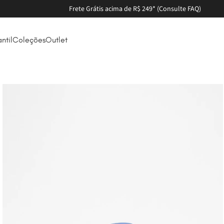
Parcele em até 6X sem juros
antil
Coleções
Outlet