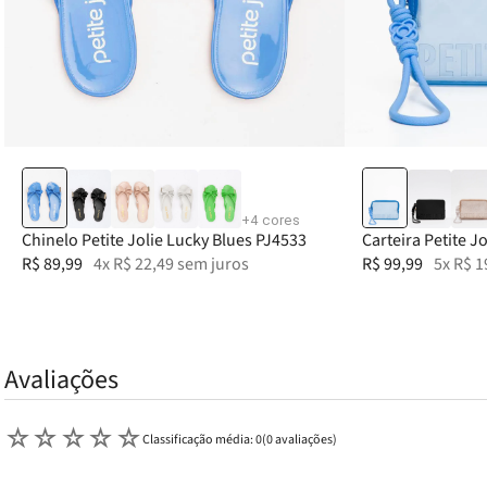
33
34
35
36
37
+
4
cores
Chinelo Petite Jolie Lucky Blues PJ4533
Carteira Petite J
R$
89
,
99
4
x
R$
22
,
49
sem juros
PJ20167
R$
99
,
99
5
x
R$
1
Avaliações
☆
☆
☆
☆
☆
Classificação média: 0
(0 avaliações)