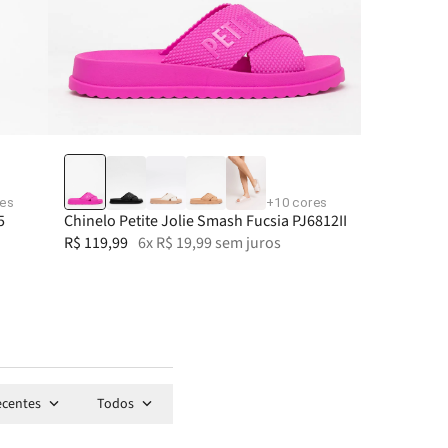
33-34
35
36
37
res
+
10
cores
5
Chinelo Petite Jolie Smash Fucsia PJ6812II
R$
119
,
99
6
x
R$
19
,
99
sem juros
ecentes
Todos