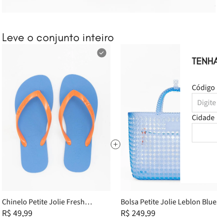
Leve o conjunto inteiro
TENH
Código 
Cidade
Chinelo Petite Jolie Fresh
Bolsa Petite Jolie Leblon Blue
Tangerina/Blues PJ6901II 33-4
R$ 49,99
Translúcido PJ11421
R$ 249,99