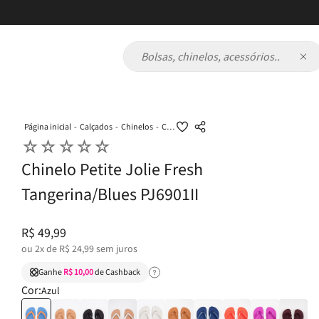
Bolsas, chinelos, acessórios...
Calçados
Chinelos
Chinelo Petite Jolie Fresh Tangerina/Blues PJ6901II
☆
☆
☆
☆
☆
Chinelo Petite Jolie Fresh
Tangerina/Blues PJ6901II
R$
49
,
99
ou
2
x de
R$
24
,
99
sem juros
Ganhe
R$ 10,00
de Cashback
Cor:
Azul