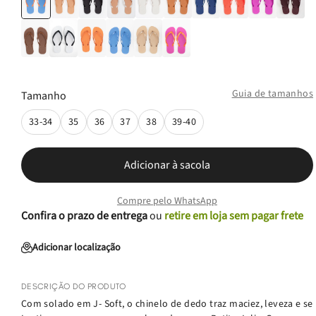
Guia de tamanhos
Tamanho
33-34
35
36
37
38
39-40
Adicionar à sacola
Compre pelo WhatsApp
Confira o prazo de entrega
ou
retire em loja sem pagar frete
Adicionar localização
DESCRIÇÃO DO PRODUTO
Com solado em J- Soft, o chinelo de dedo traz maciez, leveza e se