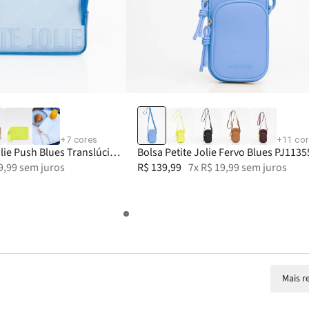
38
39
40
+
7
cores
+
11
co
olie Push Blues Translúcido
Bolsa Petite Jolie Fervo Blues PJ1135
9
,
99
sem juros
R$
139
,
99
7
x
R$
19
,
99
sem juros
Mais r