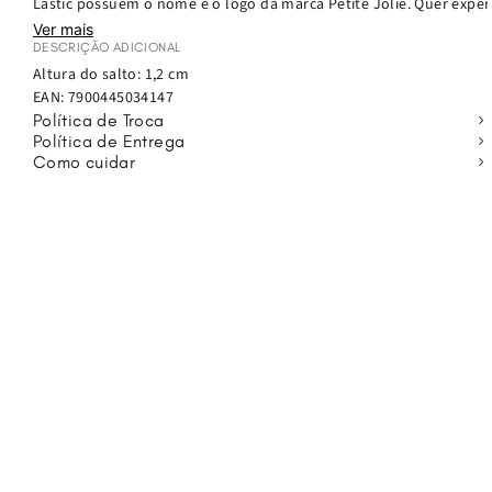
Lastic possuem o nome e o logo da marca Petite Jolie. Quer exper
Ver mais
DESCRIÇÃO ADICIONAL
Altura do salto: 1,2 cm
EAN:
7900445034147
Política de Troca
Política de Entrega
Como cuidar