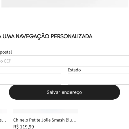
A UMA NAVEGAÇÃO PERSONALIZADA
postal
Estado
Leve
os
3
produt
R$ 419,9
Salvar endereço
Selecione o tam
s
Chinelo Petite Jolie Smash Blues
PJ6812II 35
R$ 119,99