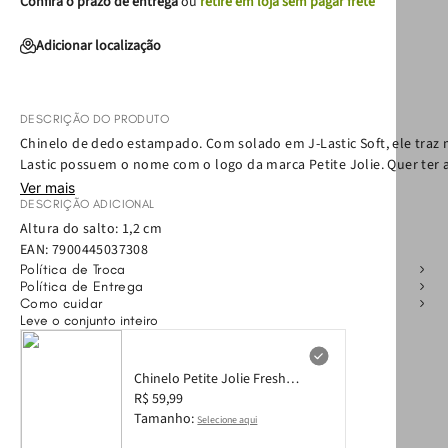
Confira o prazo de entrega
ou
retire em loja sem pagar frete
Adicionar localização
DESCRIÇÃO DO PRODUTO
Chinelo de dedo estampado. Com solado em J-Lastic Soft, ele traz m
Lastic possuem o nome com o logo da marca Petite Jolie. Quer ter a
Ver mais
DESCRIÇÃO ADICIONAL
Altura do salto: 1,2 cm
EAN:
7900445037308
Política de Troca
Política de Entrega
Como cuidar
Leve o conjunto inteiro
Chinelo Petite Jolie Fresh
Preto/Pet Lovers 17 PJ6969
R$ 59,99
33-4
Tamanho:
Selecione aqui