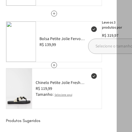
Leve
os
3
produtos
por
R$ 319,97
Bolsa Petite Jolie Fervo
White PJ11355
R$ 139,99
Selecione o tamanh
Chinelo Petite Jolie Fresh
Crochê Preto/White PJ7766 35
R$ 119,99
Tamanho:
Selecione aqui
Produtos Sugeridos