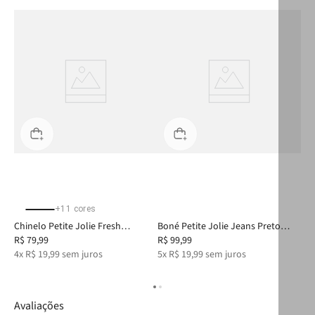
+
11
cores
yal
Chinelo Petite Jolie Fresh
Boné Petite Jolie Jeans Preto
Chi
Translúcido/White PJ6979
R$
79
,
99
PJ20371A
R$
99
,
99
PJ
R$
4
x
R$
19
,
99
sem juros
5
x
R$
19
,
99
sem juros
3
x
Avaliações