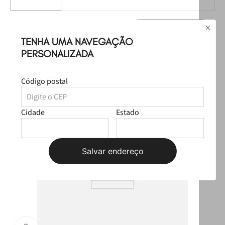
Leve
os
2
produtos
por
Selecione o tamanho
R$ 88,98
TENHA UMA NAVEGAÇÃO
PERSONALIZADA
Produtos Sugeridos
Código postal
OUTLET
Cidade
Estado
Salvar endereço