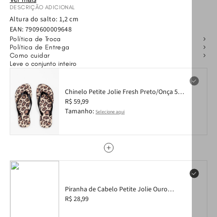
Confortável e prático, esse chinelo será a sua nova companhia
DESCRIÇÃO ADICIONAL
do verão: vai bem com a praia, com look all jeans, com rolê com
Altura do salto: 1,2 cm
os amigos e todos os seus momentos!
EAN:
7909600009648
Política de Troca
Política de Entrega
Como cuidar
Leve o conjunto inteiro
Chinelo Petite Jolie Fresh Preto/Onça 5
PJ6969 33-4
R$ 59,99
Tamanho:
Selecione aqui
Piranha de Cabelo Petite Jolie Ouro
PJ20267
R$ 28,99