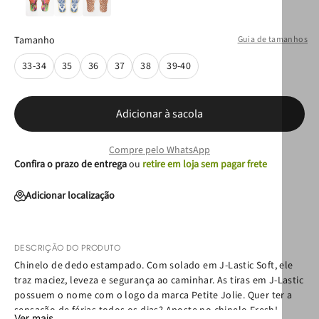
Tamanho
Guia de tamanhos
33-34
35
36
37
38
39-40
Adicionar à sacola
Compre pelo WhatsApp
Confira o prazo de entrega
ou
retire em loja sem pagar frete
Adicionar localização
DESCRIÇÃO DO PRODUTO
Chinelo de dedo estampado. Com solado em J-Lastic Soft, ele
traz maciez, leveza e segurança ao caminhar. As tiras em J-Lastic
possuem o nome com o logo da marca Petite Jolie. Quer ter a
sensação de férias todos os dias? Aposte no chinelo Fresh!
Ver mais