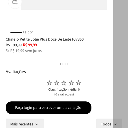
+
1
cor
Chinelo Petite Jolie Plus Doce De Leite PJ7350
Chi
R$
199
,
99
R$
99
,
99
R$
5
x
R$
19
,
99
sem juros
2
x
Avaliações
☆
☆
☆
☆
☆
Classificação média: 0
(0 avaliações)
Faça login para escrever uma avaliação.
Mais recentes
Todos