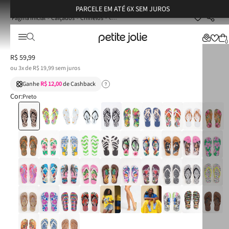
PARCELE EM ATÉ 6X SEM JUROS
Calçados
Chinelos
Chinelo Petite Jolie Fresh Preto/Onça 5 PJ6969
Chinelo Petite Jolie Fresh Preto/Onça 5 PJ6969
0
R$
59
,
99
ou
3
x de
R$
19
,
99
sem juros
Ganhe
R$ 12,00
de Cashback
Cor:
Preto