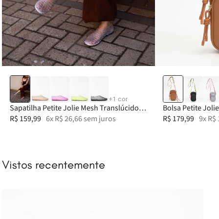
33-34
35
36
37
38
+
1
cor
Sapatilha Petite Jolie Mesh Translúcido
Bolsa Petite Joli
PJ7760
R$
159
,
99
6
x
R$
26
,
66
sem juros
PJ11451
R$
179
,
99
9
x
R$