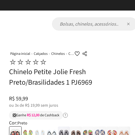
Bolsas, chinelos, acessórios...
Calçados
Chinelos
Chinelo Petite Jolie Fresh Preto/Brasilidades 1 PJ6969
☆
☆
☆
☆
☆
Chinelo Petite Jolie Fresh
Preto/Brasilidades 1 PJ6969
R$
59
,
99
ou
3
x de
R$
19
,
99
sem juros
Ganhe
R$ 12,00
de Cashback
Cor:
Preto