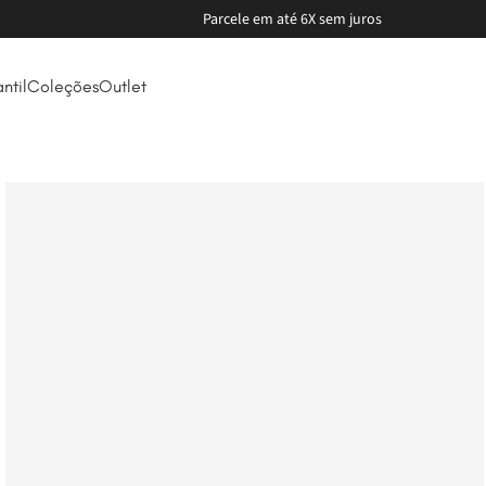
Parcele em até 6X sem juros
antil
Coleções
Outlet