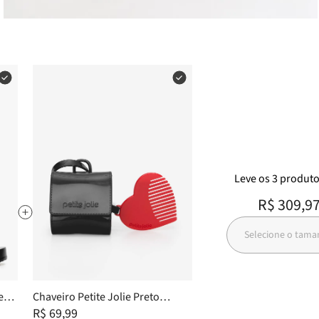
Leve
os
3
produt
R$ 309,9
Selecione o tam
e
Chaveiro Petite Jolie Preto
PJ20370
R$ 69,99