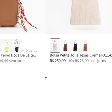
39-40
+
10
cores
e Fervo Doce De Leite
Bolsa Petite Jolie Texas Creme PJ114
19
,
99
sem juros
R$
259
,
99
10
x
R$
25
,
99
sem juros