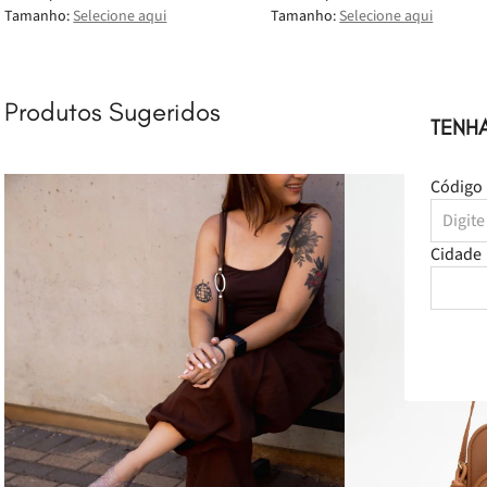
Tamanho:
Selecione aqui
Tamanho:
Selecione aqui
Produtos Sugeridos
TENH
Código 
Cidade