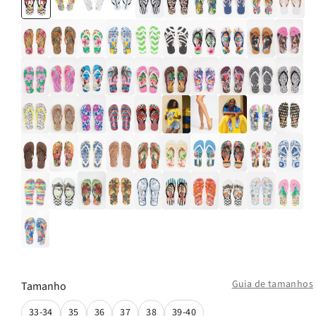
Guia de tamanhos
Tamanho
33-34
35
36
37
38
39-40