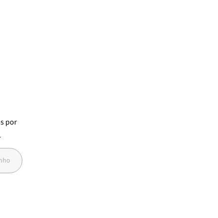
os
por
7
anho