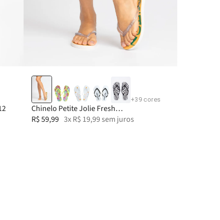
33-34
35
36
37
+
39
cores
12
Chinelo Petite Jolie Fresh
Translúcido/Brasil 2 PJ6969
R$
59
,
99
3
x
R$
19
,
99
sem juros