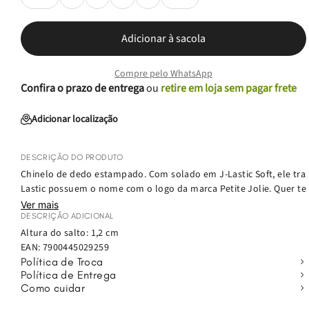
Adicionar à sacola
Compre pelo WhatsApp
Confira o prazo de entrega
ou
retire em loja sem pagar frete
Adicionar localização
DESCRIÇÃO DO PRODUTO
Chinelo de dedo estampado. Com solado em J-Lastic Soft, ele traz 
Lastic possuem o nome com o logo da marca Petite Jolie. Quer ter
Ver mais
DESCRIÇÃO ADICIONAL
Altura do salto: 1,2 cm
EAN:
7900445029259
Política de Troca
Política de Entrega
Como cuidar