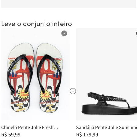
Leve o conjunto inteiro
Chinelo Petite Jolie Fresh
Sandália Petite Jolie Sunshin
Preto/Brasilidades 1 PJ6969 33-4
R$ 59,99
Preto PJ7233II 35
R$ 179,99