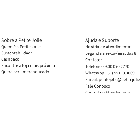
Sobre a Petite Jolie
Ajuda e Suporte
Quem é a Petite Jolie
Horário de atendimento:
Sustentabilidade
Segunda a sexta-feira, das 8h
Cashback
Contato:
Encontre a loja mais próxima
Telefone: 0800 070 7770
Quero ser um franqueado
WhatsApp: (51) 99113.3009
E-mail: petitejolie@petitejoli
Fale Conosco
Central de Atendimento
Perguntas Frequentes
Caso os produtos apresent
Preços e condições exclus
FCOM COMERCIO DE CALCADO