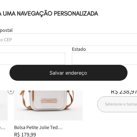
A UMA NAVEGAÇÃO PERSONALIZADA
postal
Estado
Salvar endereço
Leve
os
3
produt
R$ 268,97
R$ 238,9
Selecione o tam
e
Bolsa Petite Jolie Ted
White/Doce De Leite PJ10085
R$ 179,99