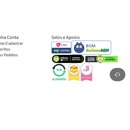
nha Conta
Selos e Apoios
rar/Cadastrar
BOM
oritos
s Pedidos
ampo Bom, RS - 93712-075.