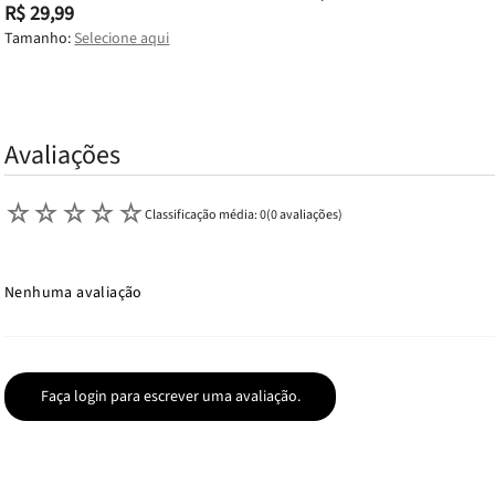
R$ 29,99
Tamanho:
Selecione aqui
Avaliações
☆
☆
☆
☆
☆
Classificação média: 0
(0 avaliações)
Nenhuma avaliação
Faça login para escrever uma avaliação.