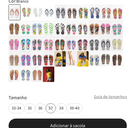
Cor:
Branco
Guia de tamanhos
Tamanho
33-34
35
36
37
38
39-40
Adicionar à sacola