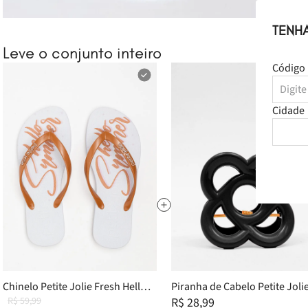
TENH
Leve o conjunto inteiro
Código 
Cidade
Chinelo Petite Jolie Fresh Hello
Piranha de Cabelo Petite Joli
Summer 3 PJ6969 33-4
R$ 59,99
Preto PJ20267
R$ 28,99