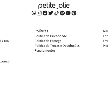
Políticas
Mi
Política de Privacidade
Ent
Política de Entrega
Fav
 às 18h
Política de Trocas e Devoluções
Meu
Regulamentos
e.com.br
em divergências de valores, o preço válido é o do carrinho de compras.
ivos para o site
www.petitejolie.com.br
, podendo sofrer alterações sem prévia notificação.
S E ACESSORIOS LTDA, CNPJ: 42.711.955/0003-69. Endereço: Rua Armindo Eltz, 115 - Quatro Colônias - C