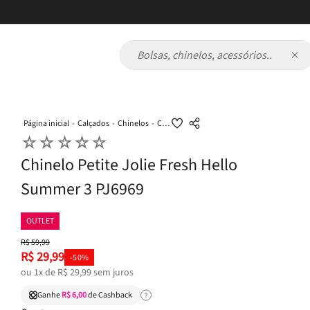
Bolsas, chinelos, acessórios...
Calçados
Chinelos
Chinelo Petite Jolie Fresh Hello Summer 3 PJ6969
☆
☆
☆
☆
☆
Chinelo Petite Jolie Fresh Hello
Summer 3 PJ6969
OUTLET
R$
59
,
99
R$
29
,
99
-
50%
ou
1
x de
R$
29
,
99
sem juros
Ganhe
R$ 6,00
de Cashback