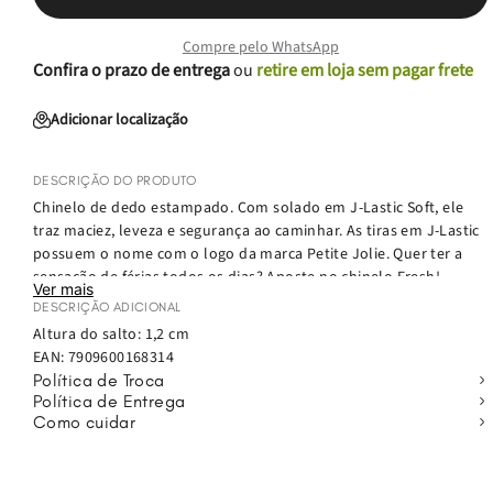
Compre pelo WhatsApp
Confira o prazo de entrega
ou
retire em loja sem pagar frete
Adicionar localização
DESCRIÇÃO DO PRODUTO
Chinelo de dedo estampado. Com solado em J-Lastic Soft, ele
traz maciez, leveza e segurança ao caminhar. As tiras em J-Lastic
possuem o nome com o logo da marca Petite Jolie. Quer ter a
sensação de férias todos os dias? Aposte no chinelo Fresh!
Ver mais
Confortável e prático, esse chinelo será a sua nova companhia
DESCRIÇÃO ADICIONAL
do verão: vai bem com a praia, com look all jeans, com rolê com
Altura do salto: 1,2 cm
os amigos e todos os seus momentos!
EAN:
7909600168314
Política de Troca
Política de Entrega
Como cuidar