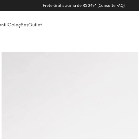
antil
Coleções
Outlet