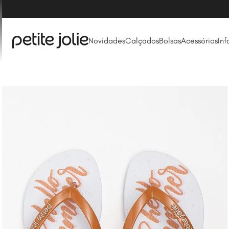
acima de R$ 249* (Consulte FAQ)
Novidades
Calçados
Bolsas
Acessórios
Inf