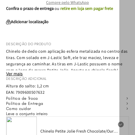
Compre pelo WhatsApp
Confira o prazo de entrega
ou
retire em loja sem pagar frete
Adicionar localização
DESCRIÇÃO DO PRODUTO
Chinelo de dedo com aplicação esfera metalizada no centro das
tiras. Com solado em J-Lastic Soft, ele traz maciez, leveza e
segurança ao caminhar. As tiras em J-Lastic possuem o nome
com o logo da marca Petite Jolie. Aposte no chinelo Fresh!
Ver mais
Confortável e prático, esse chinelo será a sua nova companhia
DESCRIÇÃO ADICIONAL
do verão: vai bem com a praia, com look all jeans, com rolê com
Altura do salto: 1,2 cm
os amigos e todos os seus momentos!
EAN:
7909600507632
Política de Troca
Política de Entrega
Como cuidar
Leve o conjunto inteiro
Chinelo Petite Jolie Fresh Chocolate/Ouro