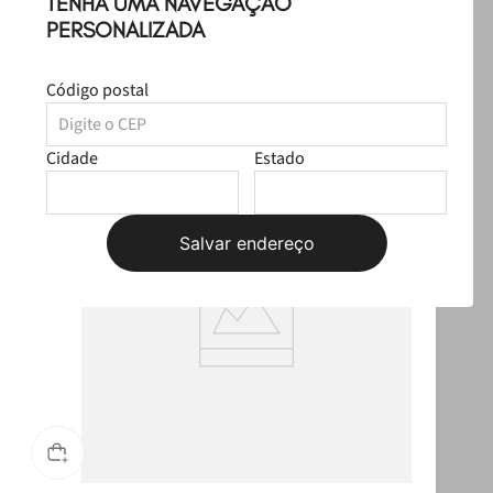
TENHA UMA NAVEGAÇÃO
Leve
os
3
produtos
por
Selecione o tamanho
PERSONALIZADA
R$ 379,97
Código postal
Produtos Sugeridos
Cidade
Estado
Salvar endereço