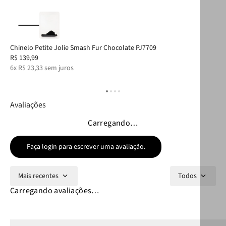
Chinelo Petite Jolie Smash Fur Chocolate PJ7709
Chi
R$
139
,
99
R$
6
x
R$
23
,
33
sem juros
6
x
Avaliações
Carregando…
Faça login para escrever uma avaliação.
Mais recentes
Todos
Carregando avaliações…