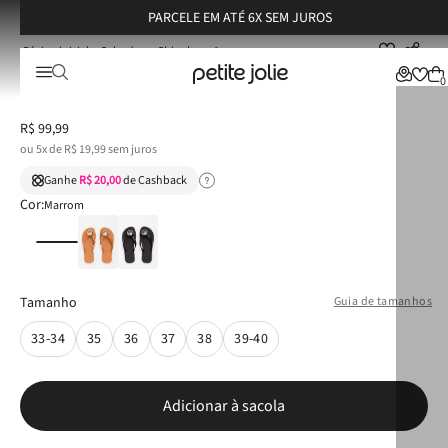
PARCELE EM ATÉ 6X SEM JUROS
Calçados
Chinelos
Chinelo Petite Jolie Fresh Chocolate/Ouro PJ7637
Chinelo Petite Jolie Fresh Chocolate/Ouro PJ7637
0
R$
99
,
99
ou
5
x de
R$
19
,
99
sem juros
Ganhe
R$ 20,00
de Cashback
Cor:
Marrom
Tamanho
Guia de tamanhos
33-34
35
36
37
38
39-40
Adicionar à sacola