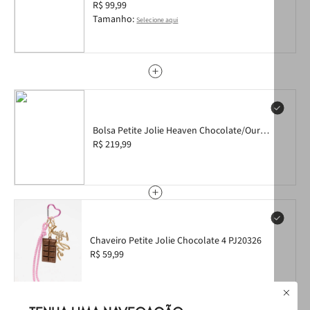
PJ7637 36
R$ 99,99
Tamanho:
Selecione aqui
Bolsa Petite Jolie Heaven Chocolate/Ouro
PJ11336
R$ 219,99
Chaveiro Petite Jolie Chocolate 4 PJ20326
R$ 59,99