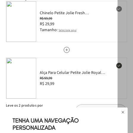
Chinelo Petite Jolie Fresh
Chiclete/White/Frutas 6 PJ6969 36
R$ 59,99
R$ 29,99
Tamanho:
Selecione aqui
Alça Para Celular Petite Jolie Royal
Translúcido PJ20331
R$ 59,99
R$ 29,99
Leve
os
2
produtos
por
R$ 119,98
Selecione o tamanho
R$ 59,98
TENHA UMA NAVEGAÇÃO
PERSONALIZADA
Produtos Sugeridos