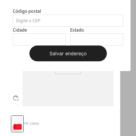
Código postal
T
OUTLET
Cidade
Estado
Salvar endereço
+
9
cores