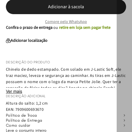
Adicionar à sacola
Compre pelo WhatsApp
Confira o prazo de entrega
ou
retire em loja sem pagar frete
Adicionar localização
DESCRIÇÃO DO PRODUTO
Chinelo de dedo estampado. Com solado em J-Lastic Soft, ele
traz maciez, leveza e segurança ao caminhar. As tiras em J-Lastic
possuem o nome com o logo da marca Petite Jolie. Quer ter a
sensação de férias todos os dias? Aposte no chinelo Fresh!
Ver mais
Confortável e prático, esse chinelo será a sua nova companhia
DESCRIÇÃO ADICIONAL
do verão: vai bem com a praia, com look all jeans, com rolê com
Altura do salto: 1,2 cm
os amigos e todos os seus momentos!
EAN:
7909600693670
Política de Troca
Política de Entrega
Como cuidar
Leve o conjunto inteiro