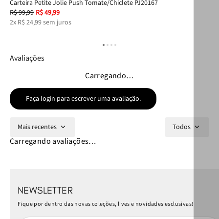
Carteira Petite Jolie Push Tomate/Chiclete PJ20167
Bol
R$
99
,
99
R$
49
,
99
R$
2
x
R$
24
,
99
sem juros
4
x
Avaliações
Carregando…
Faça login para escrever uma avaliação.
Mais recentes
Todos
Carregando avaliações…
NEWSLETTER
Fique por dentro das novas coleções, lives e novidades esclusivas!