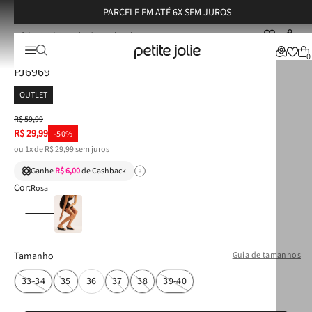
PARCELE EM ATÉ 6X SEM JUROS
Calçados
Chinelos
Chinelo Petite Jolie Fresh Chiclete/White/Frutas 6 PJ6969
Chinelo Petite Jolie Fresh Chiclete/White/Frutas 6
0
PJ6969
OUTLET
R$
59
,
99
R$
29
,
99
-
50%
ou
1
x de
R$
29
,
99
sem juros
Ganhe
R$ 6,00
de Cashback
Cor:
Rosa
Tamanho
Guia de tamanhos
33-34
35
36
37
38
39-40