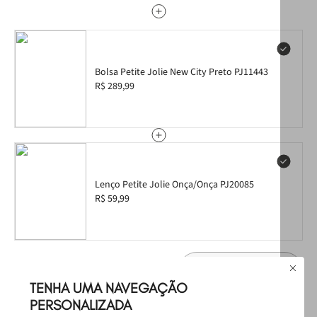
Bolsa Petite Jolie New City Preto PJ11443
R$ 289,99
Lenço Petite Jolie Onça/Onça PJ20085
R$ 59,99
Leve
os
3
produtos
por
Selecione o tamanho
R$ 499,97
TENHA UMA NAVEGAÇÃO
PERSONALIZADA
Produtos Sugeridos