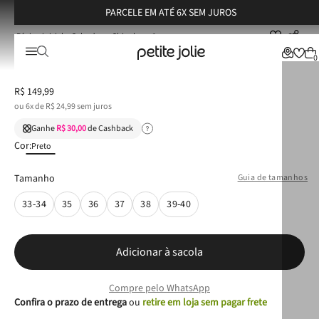
PARCELE EM ATÉ 6X SEM JUROS
Calçados
Chinelos
Chinelo Petite Jolie Búzios Preto PJ7837CX
Chinelo Petite Jolie Búzios Preto PJ7837CX
0
R$
149
,
99
ou
6
x de
R$
24
,
99
sem juros
Ganhe
R$ 30,00
de Cashback
Cor:
Preto
Tamanho
Guia de tamanhos
33-34
35
36
37
38
39-40
Adicionar à sacola
Compre pelo WhatsApp
Confira o prazo de entrega
ou
retire em loja sem pagar frete