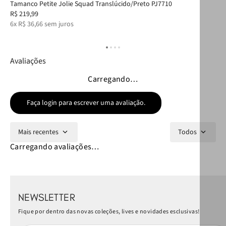
Tamanco Petite Jolie Squad Translúcido/Preto PJ7710
Bol
R$
219
,
99
R$
6
x
R$
36
,
66
sem juros
10
Avaliações
Carregando…
Faça login para escrever uma avaliação.
Mais recentes
Todos
Carregando avaliações…
NEWSLETTER
Fique por dentro das novas coleções, lives e novidades esclusivas!