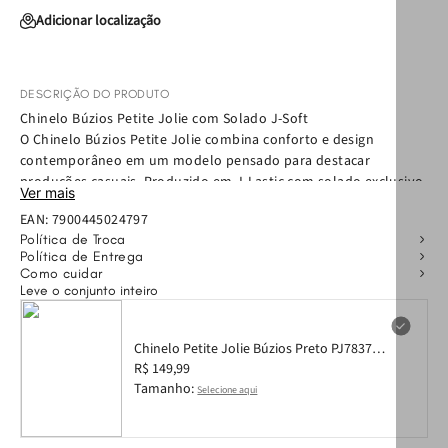
Adicionar localização
DESCRIÇÃO DO PRODUTO
Chinelo Búzios Petite Jolie com Solado J-Soft
O Chinelo Búzios Petite Jolie combina conforto e design
contemporâneo em um modelo pensado para destacar
produções casuais. Produzido em J-Lastic com solado exclusivo
Ver mais
J-Soft, é leve, flexível e oferece uma pisada macia para
EAN:
7900445024797
acompanhar a rotina com bem-estar. O bico quadrado reforça o
Política de Troca
visual moderno, enquanto as tiras com rebites adicionam
Política de Entrega
personalidade ao design. Com acabamento fosco, o Búzios é a
Como cuidar
escolha ideal para quem busca um chinelo feminino estiloso e
Leve o conjunto inteiro
versátil. Com caixa
Chinelo Petite Jolie Búzios Preto PJ7837CX
33-4
R$ 149,99
Tamanho:
Selecione aqui