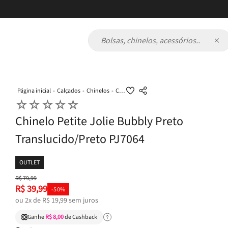
Bolsas, chinelos, acessórios...
Calçados
Chinelos
Chinelo Petite Jolie Bubbly Preto Translucido/Preto PJ7064
☆
☆
☆
☆
☆
Chinelo Petite Jolie Bubbly Preto
Translucido/Preto PJ7064
OUTLET
R$
79
,
99
R$
39
,
99
-
50%
ou
2
x de
R$
19
,
99
sem juros
Ganhe
R$ 8,00
de Cashback