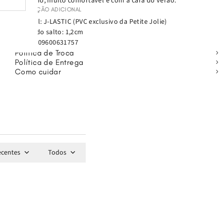
moderno, muito confortável e com a cara do verão.
DESCRIÇÃO ADICIONAL
Material: J-LASTIC (PVC exclusivo da Petite Jolie)
Altura do salto: 1,2cm
EAN:
7909600631757
Política de Troca
Política de Entrega
Como cuidar
ecentes
Todos