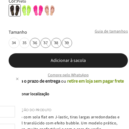
Cor:
Preto
Guia de tamanhos
Tamanho
34
35
36
37
38
39
Adicionar à sacola
Compre pelo WhatsApp
Confira o prazo de entrega
ou
retire em loja sem pagar frete
Adicionar localização
DESCRIÇÃO DO PRODUTO
Chinelo com sola flat em J-lastic, tiras largas arredondadas e
cabedal translúcido com efeito bubble. Um modelo prático,