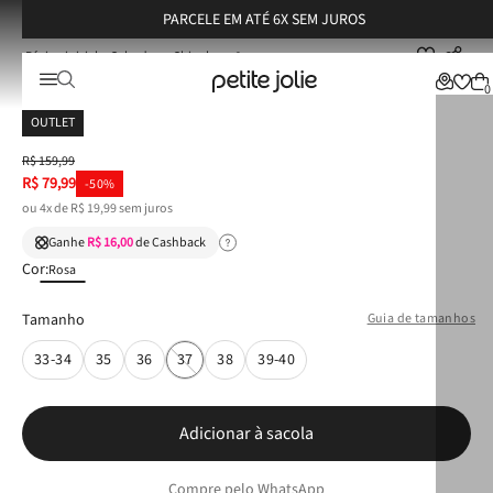
PARCELE EM ATÉ 6X SEM JUROS
Calçados
Chinelos
Chinelo Petite Jolie Blitz Light Rose PJ7278
Chinelo Petite Jolie Blitz Light Rose PJ7278
0
OUTLET
R$
159
,
99
R$
79
,
99
-
50%
ou
4
x de
R$
19
,
99
sem juros
Ganhe
R$ 16,00
de Cashback
Cor:
Rosa
Tamanho
Guia de tamanhos
33-34
35
36
37
38
39-40
Adicionar à sacola
Compre pelo WhatsApp