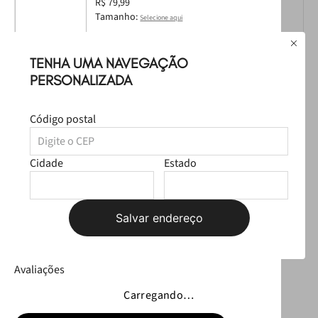
R$ 79,99
Tamanho:
Selecione aqui
TENHA UMA NAVEGAÇÃO
PERSONALIZADA
Código postal
Chaveiro Petite Jolie Ouro PJ20195
R$ 24,99
Cidade
Estado
Leve
os
2
produtos
por
R$ 184,98
Selecione o tamanho
Salvar endereço
R$ 104,98
Avaliações
Carregando…