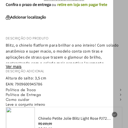
Confira o prazo de entrega
ou
retire em loja sem pagar frete
Adicionar localização
DESCRIÇÃO DO PRODUTO
Blitz, o chinelo flatform para brilhar o ano inteiro! Com solado
anatômico e super macio, o modelo conta com tiras e
aplicações de strass que trazem o glamour do brilho,
contrastando com o solado mais esportivo levemente
Ver mais
tratorado. Fácil de calçar e extremamente confortável, ele se
DESCRIÇÃO ADICIONAL
adapta desde looks despojados aos mais sofisticados.
Altura do salto: 3,5 cm
EAN:
7909600945786
Política de Troca
Política de Entrega
Como cuidar
Leve o conjunto inteiro
Chinelo Petite Jolie Blitz Light Rose PJ7278
33-4
R$ 159,99