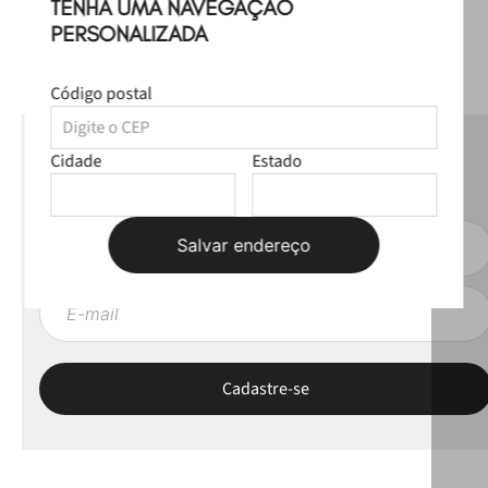
TENHA UMA NAVEGAÇÃO
PERSONALIZADA
Código postal
NEWSLETTER
Cidade
Estado
Fique por dentro das novas coleções, lives e novidades esclusivas!
Salvar endereço