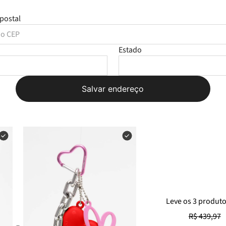
postal
Estado
Salvar endereço
Leve
os
3
produt
R$ 439,97