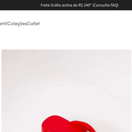
Parcele em até 6X sem juros
antil
Coleções
Outlet