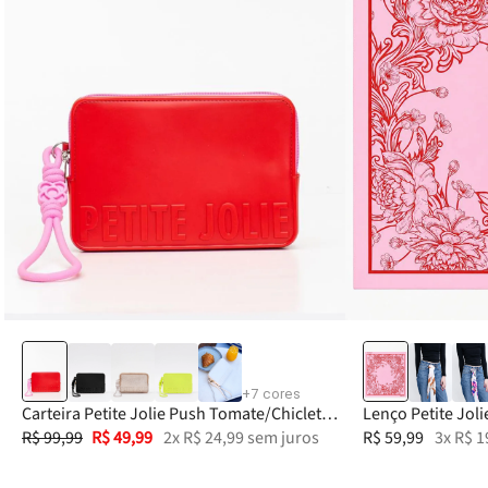
+
7
cores
Carteira Petite Jolie Push Tomate/Chiclete
Lenço Petite Jol
PJ20167
R$
99
,
99
R$
49
,
99
2
x
R$
24
,
99
sem juros
PJ20085
R$
59
,
99
3
x
R$
1