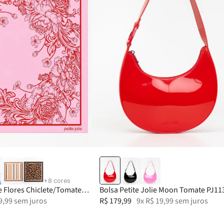
+
8
cores
ie Flores Chiclete/Tomate
Bolsa Petite Jolie Moon Tomate PJ11
9
,
99
sem juros
R$
179
,
99
9
x
R$
19
,
99
sem juros