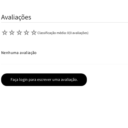
Avaliações
☆
☆
☆
☆
☆
Classificação média: 0
(0 avaliações)
Nenhuma avaliação
Faça login para escrever uma avaliação.