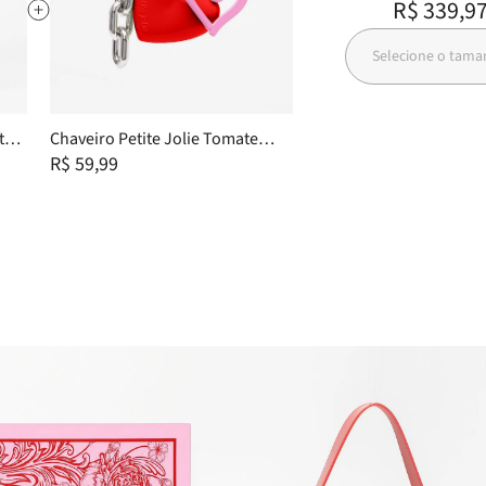
R$ 339,9
Selecione o tam
te
Chaveiro Petite Jolie Tomate
PJ20339
R$ 59,99