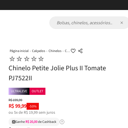
Bolsas, chinelos, acessórios...
Calçados
Chinelos
Chinelo Petite Jolie Plus II Tomate PJ7522II
☆
☆
☆
☆
☆
Chinelo Petite Jolie Plus II Tomate
PJ7522II
ULTRALEVE
OUTLET
R$
199
,
99
R$
99
,
99
-
50%
ou
5
x de
R$
19
,
99
sem juros
Ganhe
R$ 20,00
de Cashback