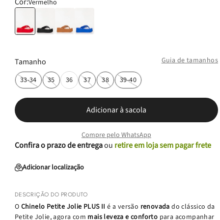
Cor:
Vermelho
Guia de tamanhos
Tamanho
33-34
35
36
37
38
39-40
Adicionar à sacola
Compre pelo WhatsApp
Confira o prazo de entrega
ou
retire em loja sem pagar frete
Adicionar localização
DESCRIÇÃO DO PRODUTO
O
Chinelo Petite Jolie PLUS II
é a versão
renovada
do clássico da
Petite Jolie, agora com
mais leveza e conforto
para acompanhar