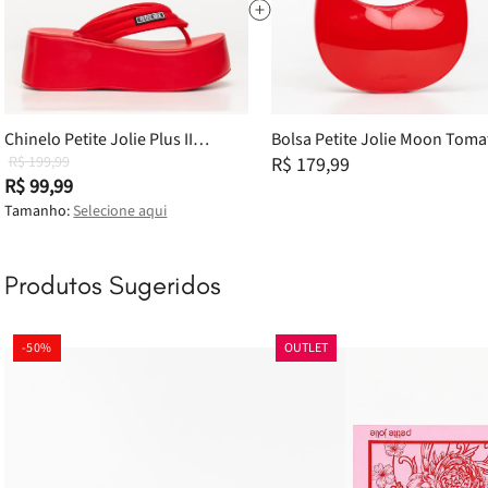
Chinelo Petite Jolie Plus II
Bolsa Petite Jolie Moon Toma
Tomate PJ7522II 36
R$ 199,99
PJ11368
R$ 179,99
R$ 99,99
Tamanho:
Selecione aqui
Produtos Sugeridos
-
50%
OUTLET