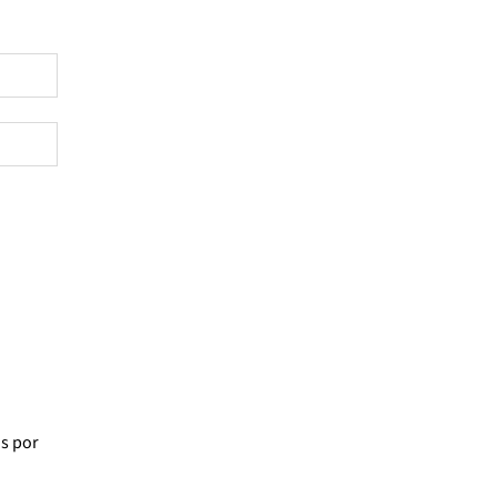
os
por