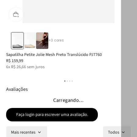
+
3
cores
Sapatilha Petite Jolie Mesh Preto Translúcido PJ7760
Bol
R$
159
,
99
R$
6
x
R$
26
,
66
sem juros
10
Avaliações
Carregando…
Faça login para escrever uma avaliação.
Mais recentes
Todos