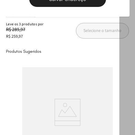
R$ 29,99
Leve
os
3
produtos
por
R$ 289,97
Selecione o tamanho
R$ 259,97
Produtos Sugeridos
T