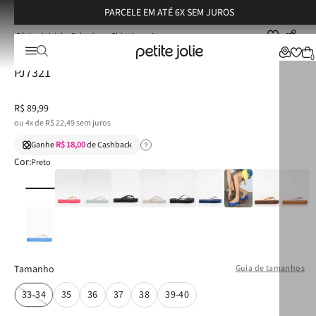
PARCELE EM ATÉ 6X SEM JUROS
Calçados
Chinelos
Chinelo Petite Jolie Fresh Up Translúcido/Preto PJ7321
Chinelo Petite Jolie Fresh Up Translúcido/Preto
0
PJ7321
R$
89
,
99
ou
4
x de
R$
22
,
49
sem juros
Ganhe
R$ 18,00
de Cashback
Cor:
Preto
Tamanho
Guia de tamanhos
33-34
35
36
37
38
39-40