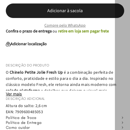
Adicionar à sacola
Compre pelo WhatsApp
Confira o prazo de entrega
ou
retire em loja sem pagar frete
Adicionar localização
DESCRIÇÃO DO PRODUTO
O
Chinelo Petite Jolie Fresh Up
é a combinação perfeita de
conforto, praticidade e estilo para o dia a dia. Inspirado no
clássico modelo Fresh, ele retorna ainda mais moderno com
solado plataforma
e detalhes que deixam o visual mais
Ver mais
sofisticado.
DESCRIÇÃO ADICIONAL
Altura do salto: 2,6 cm
Produzido com os materiais exclusivos da marca, o modelo é
EAN:
7909600485053
leve, resistente e confortável para acompanhar diferentes
Política de Troca
momentos da rotina. A
placa metálica com logo Petite Jolie
Política de Entrega
aplicada na tira
adiciona um toque fashion ao design, deixando
Como cuidar