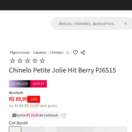
Parcele em até 6
Bolsas, chinelos, acessórios...
Calçados
Chinelos
Chinelo Petite Jolie Hit Berry PJ6515
☆
☆
☆
☆
☆
Chinelo Petite Jolie Hit Berry PJ6515
ULTRALEVE
OUTLET
R$
179
,
99
R$
89
,
99
-
50%
ou
4
x de
R$
22
,
49
sem juros
Ganhe
R$ 18,00
de Cashback
Cor:
Bordô