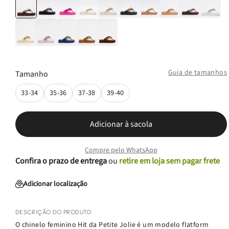
Guia de tamanhos
Tamanho
33-34
35-36
37-38
39-40
Adicionar à sacola
Compre pelo WhatsApp
Confira o prazo de entrega
ou
retire em loja sem pagar frete
Adicionar localização
DESCRIÇÃO DO PRODUTO
O chinelo feminino Hit da Petite Jolie é um modelo flatform