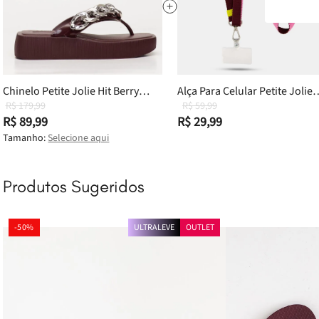
Chinelo Petite Jolie Hit Berry
Alça Para Celular Petite Jolie
PJ6515 33-4
R$ 179,99
Berry PJ20332
R$ 59,99
R$ 89,99
R$ 29,99
Tamanho:
Selecione aqui
Produtos Sugeridos
-
50%
ULTRALEVE
OUTLET