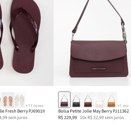
35
39-40
36
37
38
39-40
+
11
cores
+
1
cor
lie Fresh Berry PJ6901II
Bolsa Petite Jolie May Berry PJ11362
4
,
99
sem juros
R$
229
,
99
10
x
R$
22
,
99
sem juros