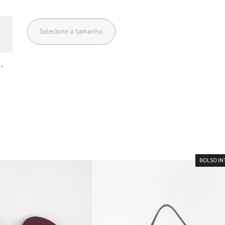
R$ 119,98
Selecione o tamanho
BOLSO IN