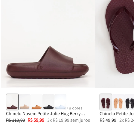
33-34
35
36
37
33-34
38
+
8
cores
Chinelo Nuvem Petite Jolie Hug Berry
Chinelo Petite Jo
PJ7639
R$
119
,
99
R$
59
,
99
3
x
R$
19
,
99
sem juros
R$
49
,
99
2
x
R$
2