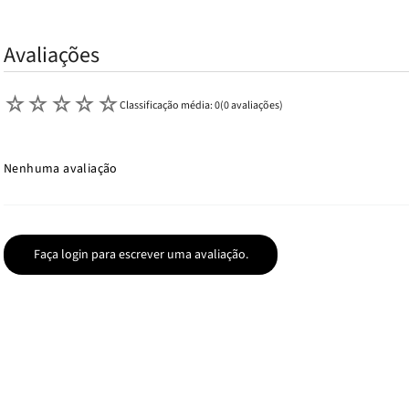
Avaliações
☆
☆
☆
☆
☆
Classificação média: 0
(0 avaliações)
Nenhuma avaliação
Faça login para escrever uma avaliação.