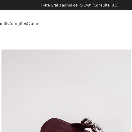
antil
Coleções
Outlet