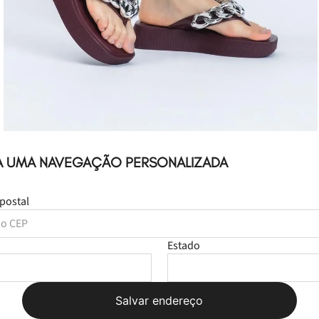
A UMA NAVEGAÇÃO PERSONALIZADA
postal
Estado
Leve
os
2
produtos
por
Salvar endereço
R$ 239,98