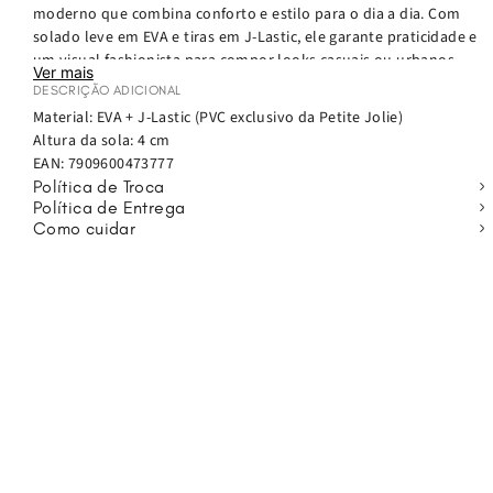
moderno que combina conforto e estilo para o dia a dia. Com
solado leve em EVA e tiras em J-Lastic, ele garante praticidade e
um visual fashionista para compor looks casuais ou urbanos.
Ver mais
DESCRIÇÃO ADICIONAL
O destaque do modelo é a aplicação de corrente metalizada nas
Material: EVA + J-Lastic (PVC exclusivo da Petite Jolie)
tiras, que adiciona personalidade ao visual e acompanha as
Altura da sola: 4 cm
principais tendências de moda.
EAN:
7909600473777
Política de Troca
Por que escolher o chinelo Hit
Política de Entrega
Como cuidar
• Chinelo flatform feminino moderno
• Solado leve em EVA com aproximadamente 4 cm
• Tiras largas em J-Lastic (PVC exclusivo da Petite Jolie)
• Corrente metalizada que valoriza o design
• Modelo confortável para o dia a dia