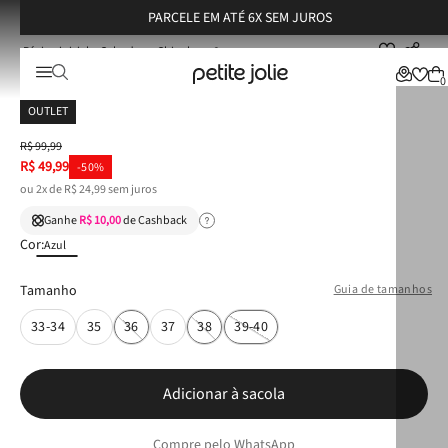
PARCELE EM ATÉ 6X SEM JUROS
Calçados
Chinelos
Chinelo Petite Jolie Fresh Dark Blue PJ7122
Chinelo Petite Jolie Fresh Dark Blue PJ7122
0
OUTLET
R$
99
,
99
R$
49
,
99
-
50%
ou
2
x de
R$
24
,
99
sem juros
Ganhe
R$ 10,00
de Cashback
Cor:
Azul
Tamanho
Guia de tamanhos
33-34
35
36
37
38
39-40
Adicionar à sacola
Compre pelo WhatsApp