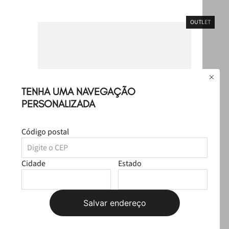
T
OUTLET
TENHA UMA NAVEGAÇÃO
PERSONALIZADA
Código postal
Cidade
Estado
Salvar endereço
+
3
cores
Carteira Petite Jolie Parker Dark Blue PJ20300
Chi