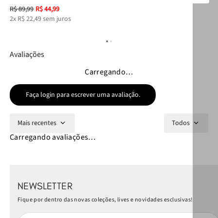
R$
89
,
99
R$
44
,
99
R$
2
x
R$
22
,
49
sem juros
2
x
Avaliações
Carregando…
Faça login para escrever uma avaliação.
Mais recentes
Todos
Carregando avaliações…
NEWSLETTER
Fique por dentro das novas coleções, lives e novidades esclusivas!