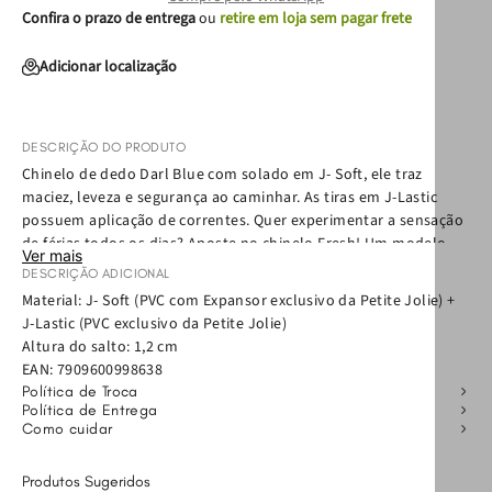
Confira o prazo de entrega
ou
retire em loja sem pagar frete
Adicionar localização
DESCRIÇÃO DO PRODUTO
Chinelo de dedo Darl Blue com solado em J- Soft, ele traz
maciez, leveza e segurança ao caminhar. As tiras em J-Lastic
possuem aplicação de correntes. Quer experimentar a sensação
de férias todos os dias? Aposte no chinelo Fresh! Um modelo
Ver mais
super versátil, que combina com diferentes estilos e traz a
DESCRIÇÃO ADICIONAL
tendência monocromática em foco. Confortável e prático, esse
Material: J- Soft (PVC com Expansor exclusivo da Petite Jolie) +
chinelo será a sua nova companhia do verão: perfeito para a
J-Lastic (PVC exclusivo da Petite Jolie)
praia, para usar em casa ou sair com os amigos. O Fresh vai bem
Altura do salto: 1,2 cm
em todos os momentos.
EAN:
7909600998638
Política de Troca
Política de Entrega
Como cuidar
Produtos Sugeridos