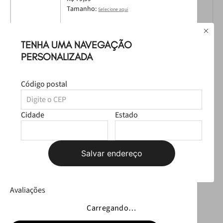
Tamanho:
Selecione aqui
TENHA UMA NAVEGAÇÃO
PERSONALIZADA
Código postal
Chaveiro Petite Jolie White PJ20272
R$ 49,99
R$ 24,99
Cidade
Estado
Leve
os
2
produtos
por
R$ 129,98
Selecione o tamanho
Salvar endereço
R$ 104,98
Avaliações
Carregando…