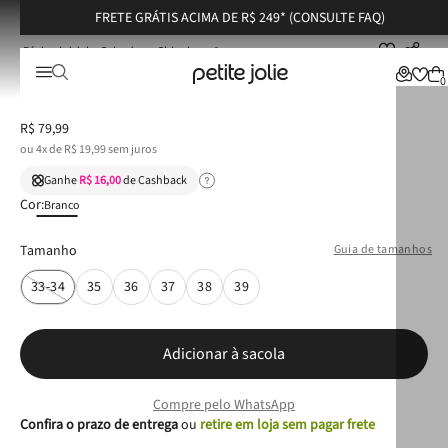
FRETE GRÁTIS ACIMA DE R$ 249* (CONSULTE FAQ)
Calçados
Chinelos
Chinelo Petite Jolie Fresh White/Avela PJ6979
Chinelo Petite Jolie Fresh White/Avela PJ6979
0
R$
79
,
99
ou
4
x de
R$
19
,
99
sem juros
Ganhe
R$ 16,00
de Cashback
Cor:
Branco
Tamanho
Guia de tamanhos
33-34
35
36
37
38
39
Adicionar à sacola
Compre pelo WhatsApp
Confira o prazo de entrega
ou
retire em loja sem pagar frete