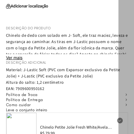
Adicionar localização
DESCRIÇÃO DO PRODUTO
Chinelo de dedo com solado em J- Soft, ele traz maciez, leveza e
segurança ao caminhar. As tiras em J-Lastic possuem o nome
com o logo da Petite Jolie, além da flor icônica da marca. Quer
ter a sensação de férias todos os dias? Aposte no chinelo Fresh!
Ver mais
Super versátil, ele traz a tendência monocromática em foco no
DESCRIÇÃO ADICIONAL
modelo de uma cor só. Confortável e prático, esse chinelo
Material: J-Lastic Soft (PVC com Expansor exclusivo da Petite
feminino será a sua nova companhia do verão: vai bem com a
Jolie) + J-Lastic (PVC exclusivo da Petite Jolie)
praia, com look all jeans, com rolê com os amigos e todos os
Altura do salto: 1,2 centímetro
seus momentos!
EAN:
7909600950162
Política de Troca
Política de Entrega
Como cuidar
Leve o conjunto inteiro
Chinelo Petite Jolie Fresh White/Avela
PJ6979 35
R$ 79,99