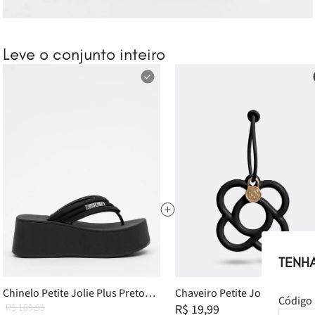
Leve o conjunto inteiro
TENH
Chinelo Petite Jolie Plus Preto
Chaveiro Petite Jolie Preto
Código 
PJ7522 36
R$ 189,99
PJ20142
R$ 19,99