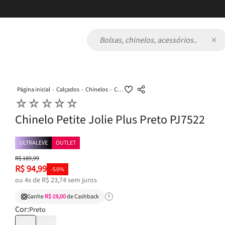
Bolsas, chinelos, acessórios...
Calçados
Chinelos
Chinelo Petite Jolie Plus Preto PJ7522
☆
☆
☆
☆
☆
Chinelo Petite Jolie Plus Preto PJ7522
ULTRALEVE
OUTLET
R$
189
,
99
R$
94
,
99
-
50%
ou
4
x de
R$
23
,
74
sem juros
Ganhe
R$ 19,00
de Cashback
Cor:
Preto