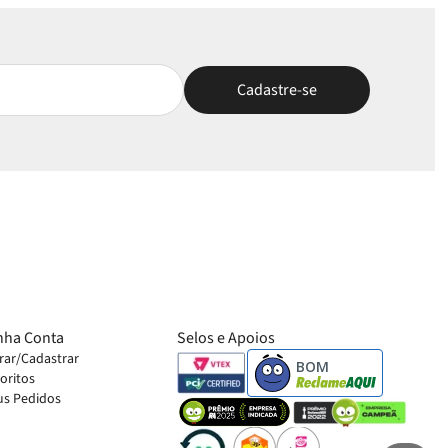
nha Conta
Selos e Apoios
rar/Cadastrar
BOM
oritos
s Pedidos