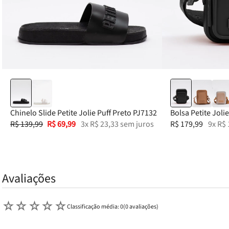
Chinelo Slide Petite Jolie Puff Preto PJ7132
Bolsa Petite Joli
R$
139
,
99
R$
69
,
99
3
x
R$
23
,
33
sem juros
R$
179
,
99
9
x
R$
Avaliações
☆
☆
☆
☆
☆
Classificação média: 0
(0 avaliações)