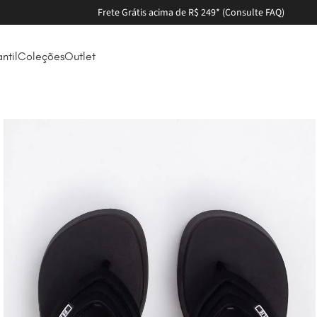
Frete Grátis acima de R$ 249* (Consulte FAQ)
antil
Coleções
Outlet