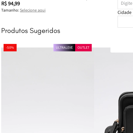
R$ 94,99
Tamanho:
Selecione aqui
Cidade
Produtos Sugeridos
-
50%
ULTRALEVE
OUTLET