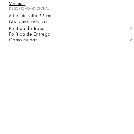
estética robusta da tendência Y2K com o mood do verão. O
Ver mais
modelo é perfeito para você usar na praia ou até mesmo no rolê!
DESCRIÇÃO ADICIONAL
Eleve seus looks com o chinelo Plus!
Altura do salto: 6,5 cm
EAN:
7909600958601
Política de Troca
Política de Entrega
Como cuidar