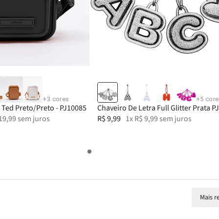
Adicionar
Adicionar
Adicionar
à sacola
à sacola
à sacola
+
3
cores
+
5
core
e Ted Preto/Preto - PJ10085
Chaveiro De Letra Full Glitter Prata P
19
,
99
sem juros
R$
9
,
99
1
x
R$
9
,
99
sem juros
Mais r