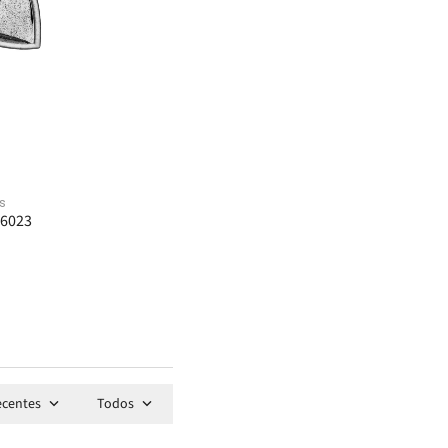
Adicionar
Adicionar
Adicionar
Adicionar
Adicionar
à sacola
à sacola
à sacola
à sacola
à sacola
s
J6023
ecentes
Todos