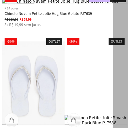
+
14
cores
Chinelo Nuvem Petite Jolie Hug Blue Gelato PJ7639
R$
119
,
99
R$
59
,
99
3
x
R$
19
,
99
sem juros
-
50%
OUTLET
-
50%
OUTLET