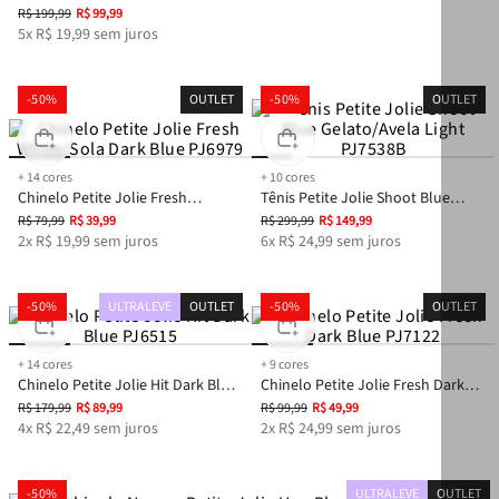
R$
199
,
99
R$
99
,
99
5
x
R$
19
,
99
sem juros
-
50%
OUTLET
-
50%
OUTLET
+
14
cores
+
10
cores
Chinelo Petite Jolie Fresh
Tênis Petite Jolie Shoot Blue
White/Sola Dark Blue PJ6979
Gelato/Avela Light PJ7538B
R$
79
,
99
R$
39
,
99
R$
299
,
99
R$
149
,
99
2
x
R$
19
,
99
sem juros
6
x
R$
24
,
99
sem juros
-
50%
ULTRALEVE
OUTLET
-
50%
OUTLET
+
14
cores
+
9
cores
Chinelo Petite Jolie Hit Dark Blue
Chinelo Petite Jolie Fresh Dark
PJ6515
Blue PJ7122
R$
179
,
99
R$
89
,
99
R$
99
,
99
R$
49
,
99
4
x
R$
22
,
49
sem juros
2
x
R$
24
,
99
sem juros
-
50%
ULTRALEVE
OUTLET