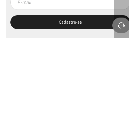
Sobre a Petite Jolie
Ajuda e Suporte
Políticas
Minha Conta
Selos e apoios