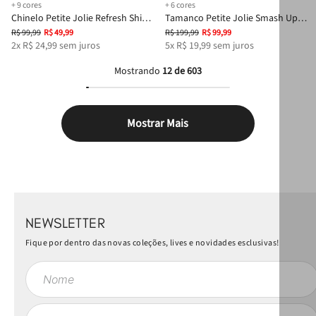
+
9
cores
+
6
cores
Chinelo Petite Jolie Refresh Shine
Tamanco Petite Jolie Smash Up
Blue Gelato PJ7404
Dark Blue PJ7588
R$
99
,
99
R$
49
,
99
R$
199
,
99
R$
99
,
99
2
x
R$
24
,
99
sem juros
5
x
R$
19
,
99
sem juros
Mostrando
12 de 603
Mostrar Mais
NEWSLETTER
Fique por dentro das novas coleções, lives e novidades esclusivas!