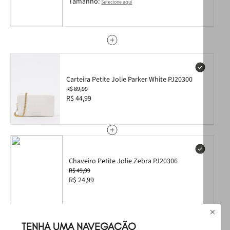
Tamanho:
Selecione aqui
Carteira Petite Jolie Parker White PJ20300
R$ 89,99
R$ 44,99
Chaveiro Petite Jolie Zebra PJ20306
R$ 49,99
R$ 24,99
Leve
os
3
produtos
por
TENHA UMA NAVEGAÇÃO
R$ 399,97
Selecione o tamanho