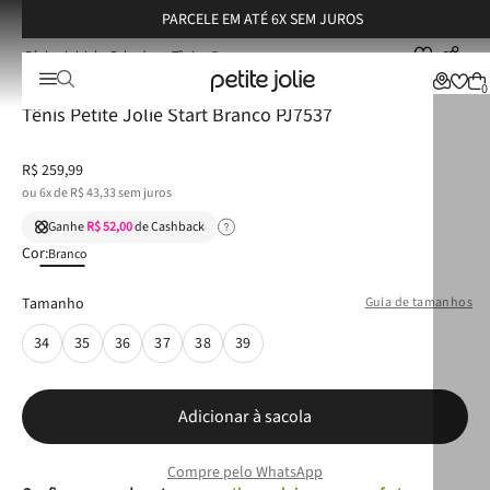
PARCELE EM ATÉ 6X SEM JUROS
Calçados
Tênis
Tênis Petite Jolie Start Branco PJ7537
★
★
★
★
★
(
1
)
0
Tênis Petite Jolie Start Branco PJ7537
R$
259
,
99
ou
6
x de
R$
43
,
33
sem juros
Ganhe
R$ 52,00
de Cashback
Cor:
Branco
Tamanho
Guia de tamanhos
34
35
36
37
38
39
Adicionar à sacola
Compre pelo WhatsApp