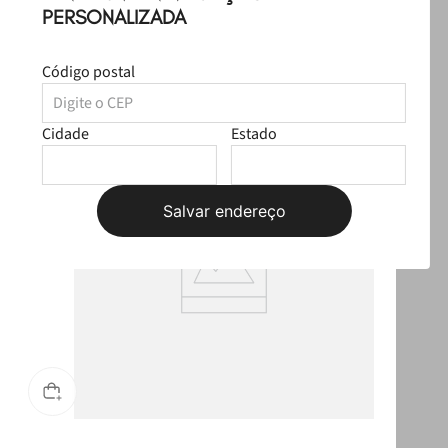
PERSONALIZADA
R$ 329,97
Produtos Sugeridos
Código postal
T
Cidade
Estado
Salvar endereço