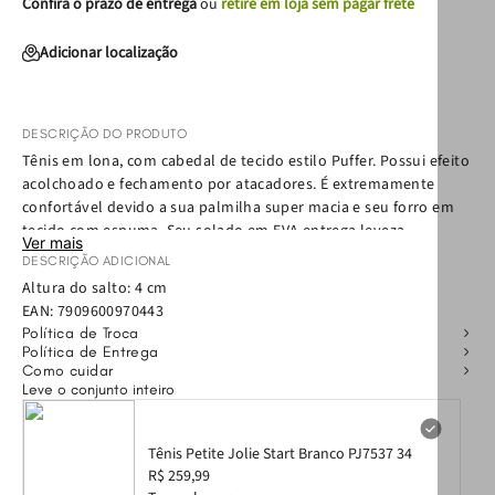
Confira o prazo de entrega
ou
retire em loja sem pagar frete
Adicionar localização
DESCRIÇÃO DO PRODUTO
Tênis em lona, com cabedal de tecido estilo Puffer. Possui efeito
acolchoado e fechamento por atacadores. É extremamente
confortável devido a sua palmilha super macia e seu forro em
tecido com espuma. Seu solado em EVA entrega leveza,
Ver mais
tecnologia, amortecimento e muito conforto. O Start é aquele
DESCRIÇÃO ADICIONAL
modelo que você não vai querer tirar dos pés!
Altura do salto: 4 cm
EAN:
7909600970443
Política de Troca
Política de Entrega
Como cuidar
Leve o conjunto inteiro
Tênis Petite Jolie Start Branco PJ7537 34
R$ 259,99