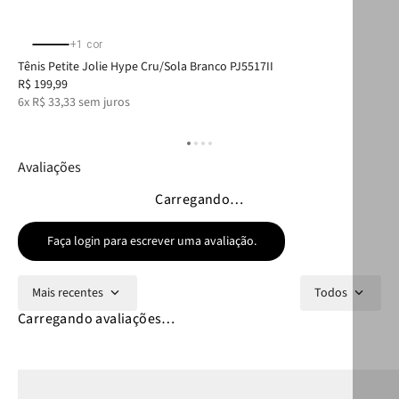
+
1
cor
Tênis Petite Jolie Hype Cru/Sola Branco PJ5517II
Tên
R$
199
,
99
R$
6
x
R$
33
,
33
sem juros
6
x
Avaliações
Carregando…
Faça login para escrever uma avaliação.
Mais recentes
Todos
Carregando avaliações…