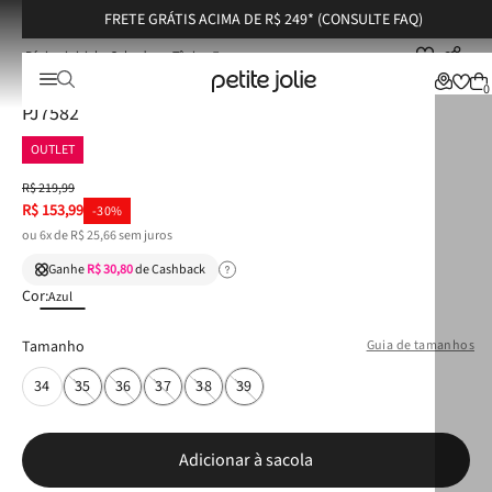
FRETE GRÁTIS ACIMA DE R$ 249* (CONSULTE FAQ)
Calçados
Tênis
Tênis Petite Jolie Start Blue Gelato/Branco PJ7582
Tênis Petite Jolie Start Blue Gelato/Branco
0
PJ7582
OUTLET
R$
219
,
99
R$
153
,
99
-
30%
ou
6
x de
R$
25
,
66
sem juros
Ganhe
R$ 30,80
de Cashback
Cor:
Azul
Tamanho
Guia de tamanhos
34
35
36
37
38
39
Adicionar à sacola