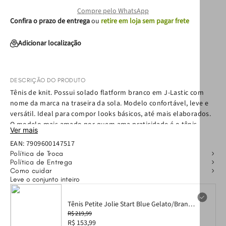
Compre pelo WhatsApp
Confira o prazo de entrega
ou
retire em loja sem pagar frete
Adicionar localização
DESCRIÇÃO DO PRODUTO
Tênis de knit. Possui solado flatform branco em J-Lastic com
nome da marca na traseira da sola. Modelo confortável, leve e
versátil. Ideal para compor looks básicos, até mais elaborados.
O modelo mais amado por quem ama praticidade é o tênis
Ver mais
Start! Agora com detalhes coloridos, ele combina todo o
EAN:
7909600147517
conforto do knit com a modernidade do J-Lastic. E atenção para
Política de Troca
a tendência da logomania, que deixa a marca Petite Jolie em
Política de Entrega
destaque nos seus pés.
Como cuidar
Leve o conjunto inteiro
Tênis Petite Jolie Start Blue Gelato/Branco
PJ7582 34
R$ 219,99
R$ 153,99