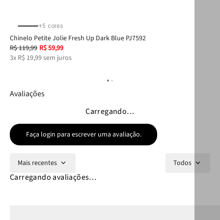
+
5
cores
Chinelo Petite Jolie Fresh Up Dark Blue PJ7592
Chi
R$
119
,
99
R$
59
,
99
R$
3
x
R$
19
,
99
sem juros
2
x
Avaliações
Carregando…
Faça login para escrever uma avaliação.
Mais recentes
Todos
Carregando avaliações…