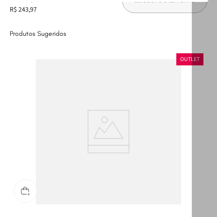
Selecione o tamanho
R$ 243,97
Produtos Sugeridos
T
OUTLET