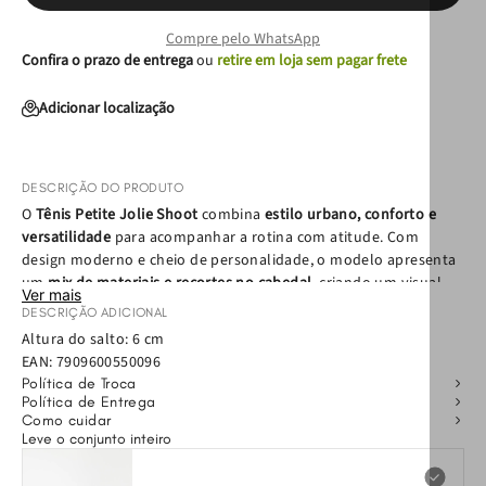
Compre pelo WhatsApp
Confira o prazo de entrega
ou
retire em loja sem pagar frete
Adicionar localização
DESCRIÇÃO DO PRODUTO
O
Tênis Petite Jolie Shoot
combina
estilo urbano, conforto e
versatilidade
para acompanhar a rotina com atitude. Com
design moderno e cheio de personalidade, o modelo apresenta
um
mix de materiais e recortes no cabedal
, criando um visual
Ver mais
alinhado às tendências e fácil de combinar com diferentes
DESCRIÇÃO ADICIONAL
produções.
Altura do salto: 6 cm
EAN:
7909600550096
Pensado para oferecer conforto ao longo do dia, o tênis possui
Política de Troca
palmilha macia com forro em tecido e espuma
, que proporciona
Política de Entrega
sensação agradável ao caminhar. Já o
solado em borracha com
Como cuidar
Leve o conjunto inteiro
modelagem caixa
garante aderência, estabilidade e
durabilidade, tornando o modelo ideal para o uso diário.