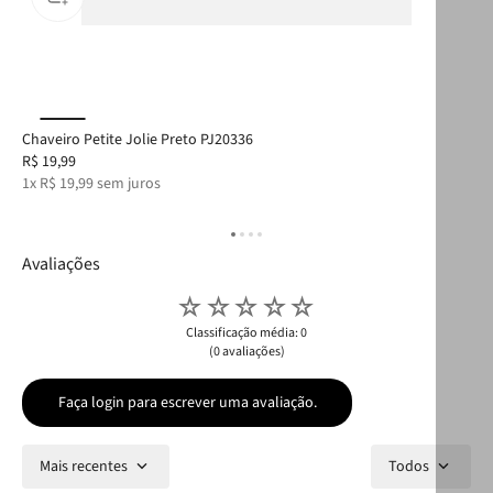
Chaveiro Petite Jolie Preto PJ20336
Cha
R$
19
,
99
R$
1
x
R$
19
,
99
sem juros
1
x
Avaliações
☆
☆
☆
☆
☆
Classificação média: 0
(0 avaliações)
Faça login para escrever uma avaliação.
Mais recentes
Todos