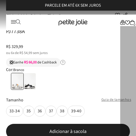
PARCELE EM ATÉ 6X SEM JUROS
Calçados
Tênis
Tênis Petite Jolie Shoot Branco Multi/White/Preto PJ7738A
Tênis Petite Jolie Shoot Branco Multi/White/Preto
0
PJ7738A
R$
329
,
99
ou
6
x de
R$
54
,
99
sem juros
Ganhe
R$ 66,00
de Cashback
Cor:
Branco
Tamanho
Guia de tamanhos
33-34
35
36
37
38
39-40
Adicionar à sacola