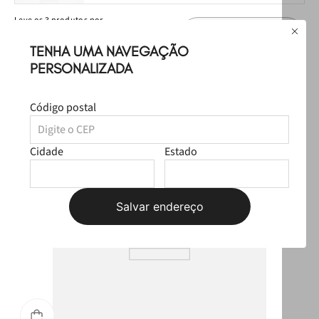
Leve
os
3
produtos
por
R$ 549,97
Selecione o tamanho
R$ 509,97
TENHA UMA NAVEGAÇÃO
PERSONALIZADA
Produtos Sugeridos
Código postal
Cidade
Estado
Salvar endereço