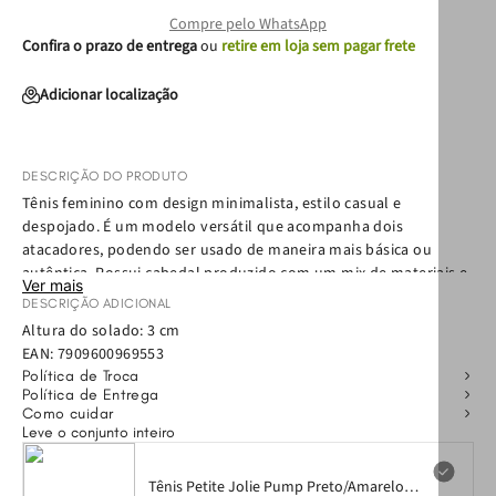
Compre pelo WhatsApp
Confira o prazo de entrega
ou
retire em loja sem pagar frete
Adicionar localização
DESCRIÇÃO DO PRODUTO
Tênis feminino com design minimalista, estilo casual e
despojado. É um modelo versátil que acompanha dois
atacadores, podendo ser usado de maneira mais básica ou
autêntica. Possui cabedal produzido com um mix de materiais e
Ver mais
solado em borracha antiderrapante com detalhe bicolor. Alto
DESCRIÇÃO ADICIONAL
conforto na parte interna devido a palmilha macia, com forro
Altura do solado: 3 cm
em tecido com espuma.
EAN:
7909600969553
Política de Troca
Política de Entrega
Como cuidar
Leve o conjunto inteiro
Tênis Petite Jolie Pump Preto/Amarelo