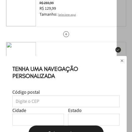
Neon PJ7535 33-4
R$ 259,99
R$ 129,99
Tamanho:
Selecione aqui
Mochila Petite Jolie Teen Preto PJ11055II
R$ 289,99
TENHA UMA NAVEGAÇÃO
PERSONALIZADA
Código postal
Garrafa Petite Jolie Listras PJ20351E
Cidade
Estado
R$ 99,99