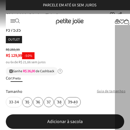
PARCELE EM ATÉ 6X SEM JUROS
Calçados
Tênis
Tênis Petite Jolie Pump Preto/Amarelo Neon PJ7535
Tênis Petite Jolie Pump Preto/Amarelo Neon
0
PJ7535
OUTLET
R$
259
,
99
R$
129
,
99
-
50%
ou
6
x de
R$
21
,
66
sem juros
Ganhe
R$ 26,00
de Cashback
Cor:
Preto
Tamanho
Guia de tamanhos
33-34
35
36
37
38
39-40
Adicionar à sacola