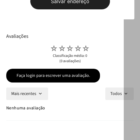
Salvar endereço
Leve
os
3
produtos
por
R$ 649,97
Selecione o tamanho
R$ 519,97
Avaliações
☆
☆
☆
☆
☆
Classificação média: 0
(0 avaliações)
Faça login para escrever uma avaliação.
Mais recentes
Todos
Nenhuma avaliação